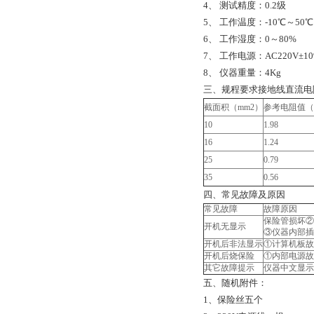
4、 测试精度：0.2级
5、 工作温度：-10℃～50℃
6、 工作湿度：0～80%
7、 工作电源：AC220V±10%
8、 仪器重量：4Kg
三、规程要求接地线直流电
截面积（mm2）
参考电阻值（
10
1.98
16
1.24
25
0.79
35
0.56
四、常见故障及原因
常见故障
故障原因
保险管损坏②
开机无显示
③仪器内部插
开机后非法显示
①计算机板故
开机后烧保险
①内部电源故
其它故障提示
仪器中文显示
五、随机附件：
1、保险丝五个