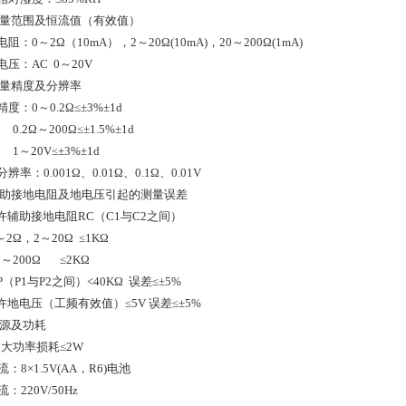
量范围及恒流值（有效值）
～2Ω（10mA），2～20Ω(10mA)，20～200Ω(1mA)
AC 0～20V
量精度及分辨率
～0.2Ω≤±3%±1d
～200Ω≤±1.5%±1d
0V≤±3%±1d
0.001Ω、0.01Ω、0.1Ω、0.01V
助接地电阻及地电压引起的测量误差
辅助接地电阻RC（C1与C2之间）
，2～20Ω ≤1KΩ
200Ω ≤2KΩ
1与P2之间）<40KΩ 误差≤±5%
地电压（工频有效值）≤5V 误差≤±5%
源及功耗
大功率损耗≤2W
×1.5V(AA，R6)电池
20V/50Hz