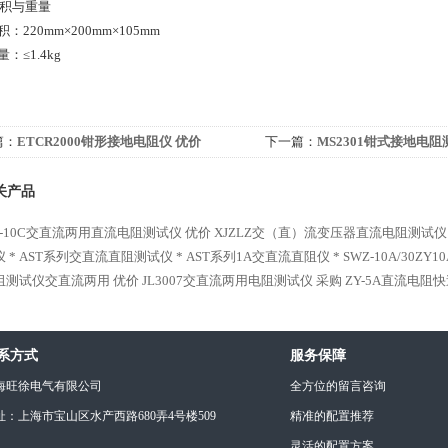
积与重量
20mm×200mm×105mm
≤1.4kg
篇：
ETCR2000钳形接地电阻仪 优价
下一篇：
MS2301钳式接地电阻
关产品
40-10C交直流两用直流电阻测试仪 优价
XJZLZ交（直）流变压器直流电阻测试仪
 *
AST系列交直流直阻测试仪 *
AST系列1A交直流直阻仪 *
SWZ-10A/30
阻测试仪交直流两用 优价
JL3007交直流两用电阻测试仪 采购
ZY-5A直流电阻
系方式
服务保障
海旺徐电气有限公司
全方位的留言咨询
址：上海市宝山区水产西路680弄4号楼509
精准的配置推荐
灵活的配置方案