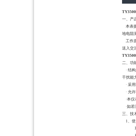
TY35
一、产
本表摒
地电阻
工作原
送入交
TY35
二、功
· 结
干扰能
· 采
· 允许
·本仪
·如若
三、技
1、使
环境温
相对湿