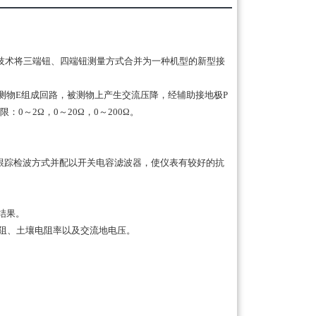
换技术将三端钮、四端钮测量方式合并为一种机型的新型接
测物E组成回路，被测物上产生交流压降，经辅助接地极P
～2Ω，0～20Ω，0～200Ω。
跟踪检波方式并配以开关电容滤波器，使仪表有较好的抗
量结果。
电阻、土壤电阻率以及交流地电压。