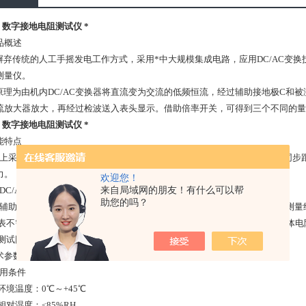
00 数字接地电阻测试仪 *
品概述
弃传统的人工手摇发电工作方式，采用*中大规模集成电路，应用DC/AC变
测量仪。
理为由机内DC/AC变换器将直流变为交流的低频恒流，经过辅助接地极C和被
流放大器放大，再经过检波送入表头显示。借助倍率开关，可得到三个不同的量限：0
00 数字接地电阻测试仪 *
能特点
构上采用高强度铝合金作为机壳，电路上为防止工频、射频干扰采用锁相环同步
力。
欢迎您！
来自局域网的朋友！有什么可以帮
用DC/AC变换技术将直流变为交流的低频恒定电流以便于测量。
助您的吗？
辅助接地电阻在0～2KΩ（RC），0～40KΩ（RP）之间变化，不致于影响测
表不需人工调节平衡，3(1/2)位LCD显示，除测地电阻外，还可测低电阻导体
测试回路不通表头显示“1”代表溢出，符合常规测量习惯。
术参数
用条件
度：0℃～+45℃
度：≤85%RH