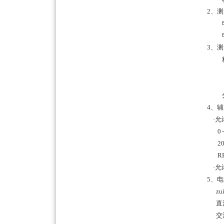
2、测
电阻：0
电压：
3、测
精度：0
0.2Ω
1～2
分辨率：
4、辅
·允许
0～2Ω
20～
RP（P
·允许
5、电
zui
直流：8
交流：2