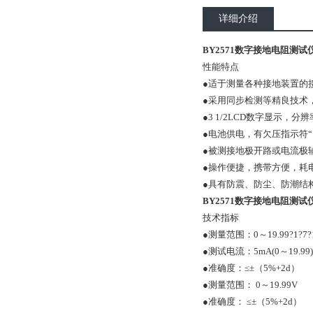
详细介绍
BY2571数字接地电阻测试仪
性能特点
●适于测量各种接地装置的
●采用同步检测等精良技术
●3 1/2LCD数字显示，
●电池供电，有欠压指示符“
●被测接地极开路或电流极辅
●操作便捷，携带方便，耗
●具有防震、防尘、防潮结
BY2571数字接地电阻测试仪
技术指标
●测量范围：0～19.99?1?7?1?
●测试电流：5mA(0～19.99) ?1
●准确度：≤±（5%+2d）
●测量范围： 0～19.99V
●准确度： ≤±（5%+2d）