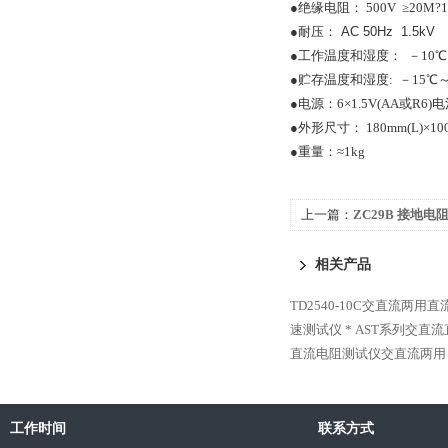
●绝缘电阻： 500V ≥20M?1?
●耐压：
AC 50Hz 1.5kV 
●工作温度和湿度： －10℃～
●贮存温度和湿度: －15℃～+
●电源：6×1.5V(AA或R6)
●外形尺寸： 180mm(L)×100
●重量：≈1kg
上一篇：
ZC29B 接地电
相关产品
TD2540-10C交直流两用
速测试仪 *
AST系列交直流
直流电阻测试仪交直流两用
工作时间
联系方式