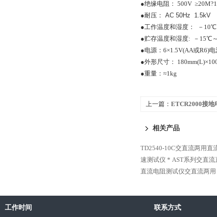
●绝缘电阻： 500V ≥20M?1?
●耐压：
AC 50Hz 1.5kV 
●工作温度和湿度： －10℃～
●贮存温度和湿度: －15℃～+
●电源：6×1.5V(AA或R6)
●外形尺寸： 180mm(L)×100
●重量：≈1kg
上一篇：
ETCR2000接
相关产品
TD2540-10C交直流两用
速测试仪 *
AST系列交直流
直流电阻测试仪交直流两用
工作时间
联系方式