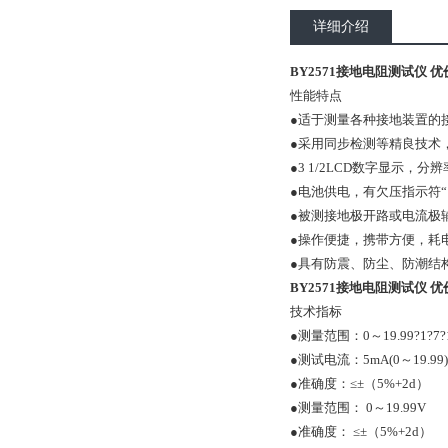
详细介绍
BY2571接地电阻测试仪 优
性能特点
●适于测量各种接地装置的
●采用同步检测等精良技术
●3 1/2LCD数字显示，
●电池供电，有欠压指示符“
●被测接地极开路或电流极辅
●操作便捷，携带方便，耗
●具有防震、防尘、防潮结
BY2571接地电阻测试仪 优
技术指标
●测量范围：0～19.99?1?7?1?
●测试电流：5mA(0～19.99) ?1
●准确度：≤±（5%+2d）
●测量范围： 0～19.99V
●准确度： ≤±（5%+2d）