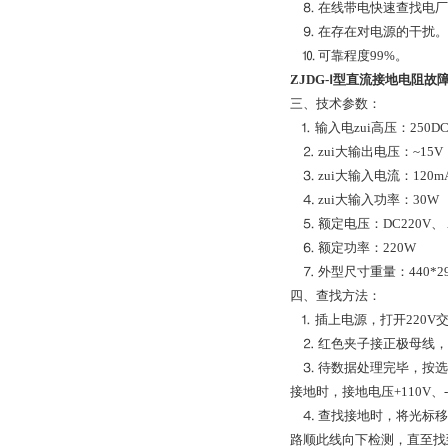
⒏ 在线带电快速查找电厂
⒐ 在存在对电源的干扰。
⒑ 可靠程度99%。
ZJDG-Ⅰ型直流接地电阻故障
三、技术参数：
⒈ 输入电zui高压：250DC
⒉ zui大输出电压：~15V
⒊ zui大输入电流：120m
⒋ zui大输入功率：30W
⒌ 额定电压：DC220V、 A
⒍ 额定功率：220W
⒎ 外型尺寸重量：440*290
四、查找方法：
⒈ 插上电源，打开220V
⒉ 红色夹子接正极母线，
⒊ 待数据处理完毕，按选
接地时，接地电压+110V、
⒋ 查找接地时，将光标移
路顺此线向下检测，直至找