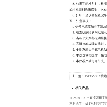
⒌ 如果手动检测时，检测
如果检测到负级接地，不应
⒍ 打印：当仪器检查完毕
五、 注意事项：
⒈ 信号电源应加在直流故
⒉ 在查找故障的间歇注意
⒊ 当各个支路都无明显接
⒋ 高阻接地故障查找时，
⒌ 个别系统由于充电机滤
⒍ 本仪器带电操作，接电
⒎ 本仪器严禁打开外壳。
上一篇：
JSTCZ-30
优价
相关产品
TD2540-10C交直流两用
速测试仪 *
AST系列交直流