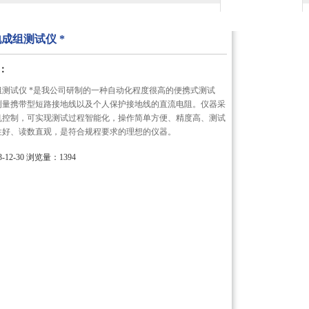
用心服务 成就你我
接地成组测试仪 *
：
地成组测试仪 *是我公司研制的一种自动化程度很高的便携式测试
测量携带型短路接地线以及个人保护接地线的直流电阻。仪器采
机控制，可实现测试过程智能化，操作简单方便、精度高、测试
性好、读数直观，是符合规程要求的理想的仪器。
12-30
浏览量：1394