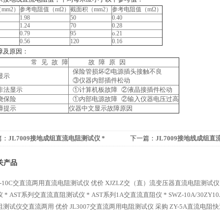
mm2）
参考电阻值（mΩ）
截面积（mm2）
参考电阻值（mΩ）
1.98
50
0.40
1.24
70
0.28
0.79
95
o.21
0.56
120
0.16
障及原因：
 见 故 障
故 障 原 因
保险管损坏②电源插头接触不良
显示
③仪器内部插件松动
非法显示
①计算机板故障 ②液晶接插件松动
烧保险
①内部电源故障 ②输入仪器电压过高
障提示
仪器中文显示故障原因
篇：
JL7009接地成组直流电阻测试仪 *
下一篇：
JL7009接地线成组直
关产品
40-10C交直流两用直流电阻测试仪 优价
XJZLZ交（直）流变压器直流电阻测试仪
 *
AST系列交直流直阻测试仪 *
AST系列1A交直流直阻仪 *
SWZ-10A/30
阻测试仪交直流两用 优价
JL3007交直流两用电阻测试仪 采购
ZY-5A直流电阻