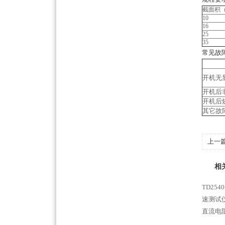
截面积（
10
16
25
35
常见故
常
开机无
开机后
开机后
其它故
上一
相
TD25
速测试仪
直流电