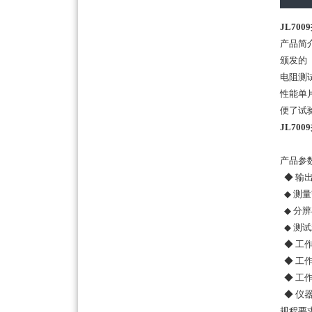
JL70
产品简
颁发的
电阻测
性能单
便了试
JL70
产品参
◆ 输出
◆ 测量
◆ 分辨
◆ 测试
◆ 工作
◆ 工作
◆ 工作电
◆ 仪器
规程要