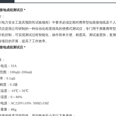
09接地成组测试仪 *
介：
《电力安全工器具预防性试验规程》中要求必须定期对携带型短路接地线及个人保
试仪是我公司研制的一种自动化程度很高的便携式测试仪，专门用于测量携带型
片机控制，可实现测试过程智能化，操作简单方便、精度高、测试速度快，复测
验项目的开展，提高了工作效率。
09接地成组测试仪 *
数：
电流：35A
范围：100цΩ~200mΩ
率：0.1цΩ
精度：0.2级
温度：-10℃～50℃
湿度：0～80%
源：AC220V±10% 50HZ±1HZ
重量：4Kg
求接地线直流电阻值，平均每米应小于以下参考值：