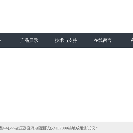
心
产品展示
技术与支持
在线留言
品中心
>>
变压器直流电阻测试仪
>JL7009接地成组测试仪 *