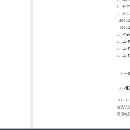
3、分辨率
4、30
200u
100u
5、准确
6、工作
7、工作
8、工作
上一
相
TD25
速测试仪
直流电