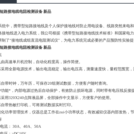
50短路接地线电阻检测设备 新品
系统中，携带型短路接地线及个人保护接地线对防止用电设备、线路突然来电和
格接地线进入电力系统，我公司根据《携带型短路接地线技术标准》和国家电力
研制了“接地线成组直流电阻测试仪”，为电力系统完成必要的产品预防性实验
50短路接地线电阻检测设备 新品
点
机由高速单片机控制，自动化程度高，操作简便。
器采用全新电源技术，输出电流稳定，输出电压高，测量速度快，量程范围宽，
器自带时钟，万年历，可保存20组测试数据，方便客户随时查询。
护功能*，内部电源过热后自动保护，有效防止损坏电源，同时带有电压线反接
器采用320X240点阵液晶屏，全部操作中文显示，方便客户的使用。
器自带热敏打印机，可将测试数据实时打印。
能化功率管理技术，仪器总是工作在zui小功率状态，有效减轻仪器内部发热，
标
电流： 30A、40A、50A
电压：≥DC10V