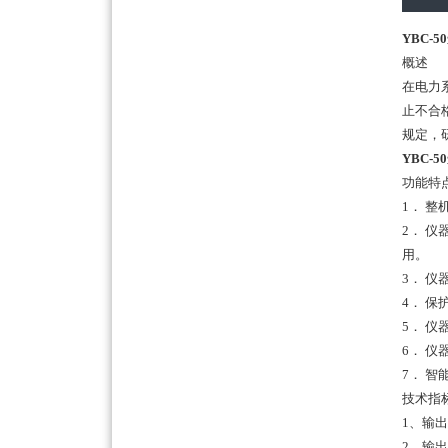
YBC-
概述
在电力
止不合
规定，
YBC-
功能特
1．
整
2．
仪
用。
3．
仪
4．
保
5．
仪
6．
仪
7．
智
技术指
1、输出
2、输出