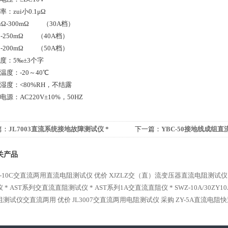
：zui小0.1μΩ
0uΩ-300mΩ （30A档）
Ω-250mΩ （40A档）
Ω-200mΩ （50A档）
度：5‰±3个字
温度：-20～40℃
湿度：<80%RH，不结露
电源：AC220V±10%，50HZ
篇：
JL7003直流系统接地故障测试仪 *
下一篇：
YBC-50接地线成组直
价
关产品
40-10C交直流两用直流电阻测试仪 优价
XJZLZ交（直）流变压器直流电阻测试仪
 *
AST系列交直流直阻测试仪 *
AST系列1A交直流直阻仪 *
SWZ-10A/30
阻测试仪交直流两用 优价
JL3007交直流两用电阻测试仪 采购
ZY-5A直流电阻