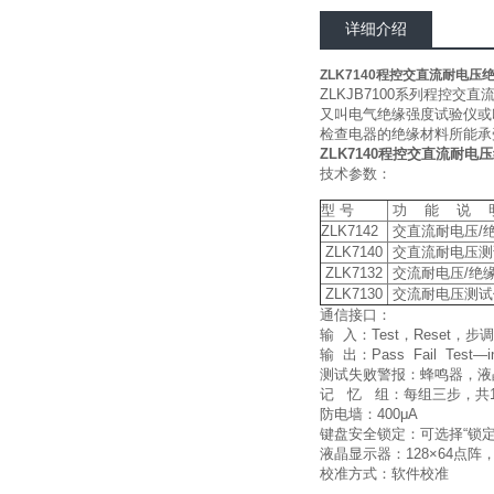
详细介绍
ZLK7140程控交直流耐电压
ZLKJB7100系列程
又叫电气绝缘强度试验仪或
检查电器的绝缘材料所能承
ZLK7140程控交直流耐电
技术参数：
型 号
功 能 说 
ZLK7142
交直流耐电压/绝缘电阻测
ZLK7140
交直流耐电压测试仪（A
ZLK7132
交流耐电压/绝缘电阻测试
ZLK7130
交流耐电压测试仪（AC
通信接口：
输 入：Test，Reset，步
输 出：Pass Fail Test—i
测试失败警报：蜂鸣器，液晶显
记 忆 组：每组三步，共1
防电墙：400μA
键盘安全锁定：可选择“锁定
液晶显示器：128×64点阵
校准方式：软件校准