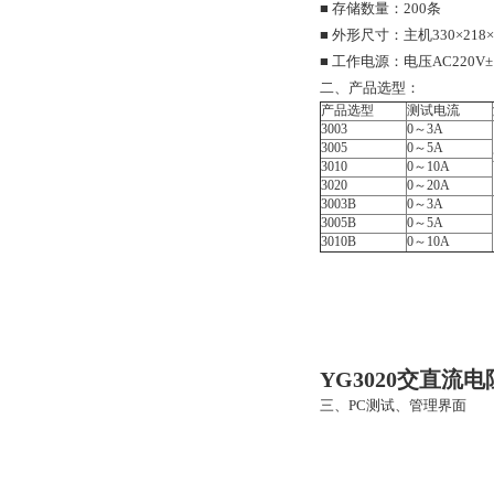
■ 存储数量：200条
■ 外形尺寸：主机330×218×
■ 工作电源：电压AC220V
二、
产品选型：
产品选型
测试电流
3003
0
～3A
3005
0
～5A
3010
0
～10A
3020
0
～20A
3003B
0
～3A
3005B
0
～5A
3010B
0
～10A
YG3020交直流
三、
PC测试、管理界面