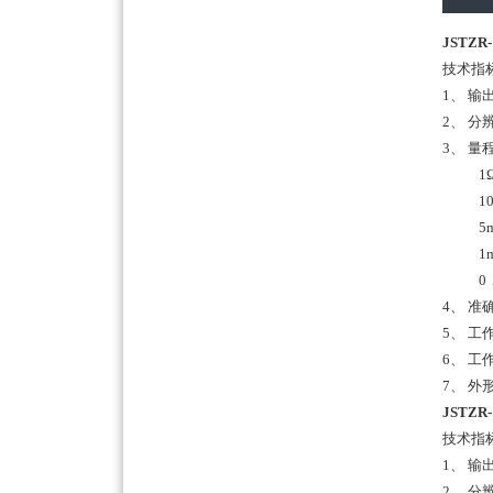
JSTZ
技术指
1、
输出
2、
分辨
3、
量程
1
100m
5mΩ
1mΩ
0．5
4、
准
5、
工
6、
工作
7、
外形
JSTZ
技术指
1、
输出
2、
分辨