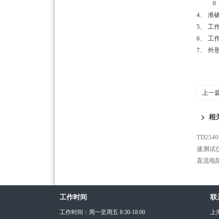
0．5
4、
准
5、
工
6、
工作
7、
外形
上一
相
TD25
速测试仪
直流电
工作时间
联
工作时间：周一至周五 8:30-18:00
上