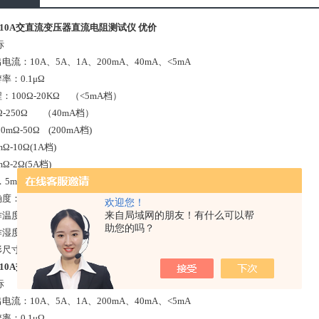
R-10A交直流变压器直流电阻测试仪 优价
标
电流：10A、5A、1A、200mA、40mA、<5mA
率：0.
1μΩ
：100Ω-20KΩ （<5mA档）
Ω-250Ω
（40mA档）
Ω-50Ω
(
2
00mA档)
-10Ω
(1A档)
-2Ω
(5A档)
mΩ-1Ω （10A档）
确度：
0.
2
%
欢迎您！
来自局域网的朋友！有什么可以帮
作温度：
-10
～40℃
助您的吗？
湿度：<90%RH，不结露
尺寸:长325
mm
X宽240
mm
X高275
mm
R-10A交直流变压器直流电阻测试仪 优价
标
电流：10A、5A、1A、200mA、40mA、<5mA
率：0.
1μΩ