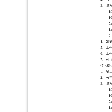
3、
量程
1
100m
5mΩ
1mΩ
0．5
4、
准
5、
工
6、
工作
7、
外形
技术指
1、
输出
2、
分辨
3、
量程
1
100m
5mΩ
1mΩ