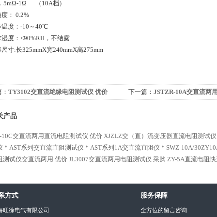
mΩ-1Ω （10A档）
确度：
0.
2
%
作温度：
-10
～40℃
湿度：<90%RH，不结露
尺寸:长325
mm
X宽240
mm
X高275
mm
篇：
TY3102交直流绝缘电阻测试仪 优价
下一篇：
JSTZR-10A交直流
低价
关产品
40-10C交直流两用直流电阻测试仪 优价
XJZLZ交（直）流变压器直流电阻测试仪
 *
AST系列交直流直阻测试仪 *
AST系列1A交直流直阻仪 *
SWZ-10A/30
阻测试仪交直流两用 优价
JL3007交直流两用电阻测试仪 采购
ZY-5A直流电阻
系方式
服务保障
海旺徐电气有限公司
全方位的留言咨询