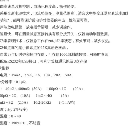
由高速单片机控制，自动化程度高，操作简便。
采用全新电源技术，电流档位多，测量范围宽，
适合大中型变压器的直流电阻
功能*，能可靠保护反电势对仪器的冲击，
性能更可靠。
声响放电报警，放电指示清晰，减少误操作。
速度快，可在测量状态直接转换有载分接开关，仪器自动刷新数据。
功率管理技术，仪器总工作在zui小功率状态，有效节能，减少发热。
0X240点阵的超小像素点的65K真彩色液晶，
自带万年历时钟和掉电存储，可存储1000组测试数据，可随时查阅
配备RS232和USB接口，可和计算机通讯以及U盘存储
术指标
电流：<5mA、2.5A、5A、10A、20A 、50A
i小分辨率：0.1μΩ
程：
40
μΩ～400mΩ（50A） 100μΩ～1Ω （20A）
0
μΩ～2Ω （10A） 1m
Ω
～4
Ω （5A）
m
Ω
～8
Ω (2.5A） 10Ω-20KΩ （<5mA档）
度：±(0.2%+2字)
温度：0～40
湿度：<90%RH，不结露