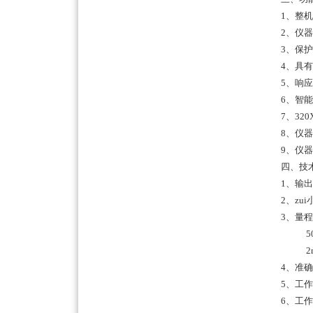
1
、整机
2
、仪器
3
、保护
4
、具有
5
、响应
6
、智能
7
、32
8
、仪器
9
、仪器
四、技
1、
输出
2、
zu
3、
量
50
2
4、
准确
5、
工作
6、
工作