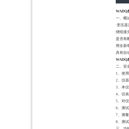
WADQ
一、概
变压器
绕组接
是否有
用全新
具有自
WADQ
二、安
1、
使用
2、
仪器
3、
本仪
4、
仪表
5、
对仪
6、测
7、测
8、测
三、功