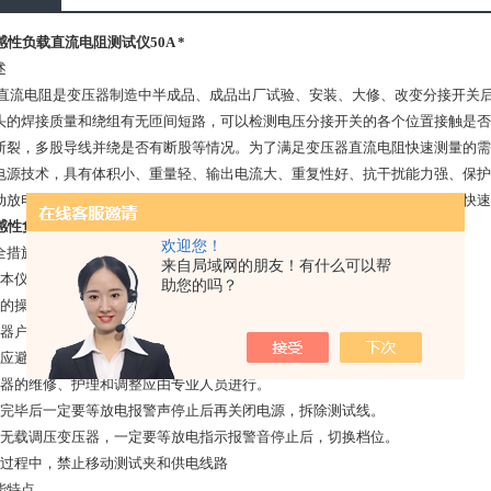
感性负载直流电阻测试仪50A *
述
直流电阻是变压器制造中半成品、成品出厂试验、安装、大修、改变分接开关
头的焊接质量和绕组有无匝间短路，可以检测电压分接开关的各个位置接触是否
断裂，多股导线并绕是否有断股等情况。为了满足变压器直流电阻快速测量的需要
电源技术，具有体积小、重量轻、输出电流大、重复性好、抗干扰能力强、保护
动放电和放电报警功能。仪器测试精度高，操作简便，可实现变压器直阻的快速
感性负载直流电阻测试仪50A *
欢迎您！
全措施
来自局域网的朋友！有什么可以帮
本仪器前一定要认真阅读本手册。
助您的吗？
的操作者应具备一般电气设备或仪器的使用常识。
器户内外均可使用，但应避开雨淋、腐蚀气体等场所使用。
应避免剧烈振动。
器的维修、护理和调整应由专业人员进行。
试完毕后一定要等放电报警声停止后再关闭电源，拆除测试线。
量无载调压变压器，一定要等放电指示报警音停止后，切换档位。
试过程中，禁止移动测试夹和供电线路
能特点