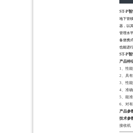
ST-
地下管
器，以
管理水
备便携
也能进
ST-
产品特
1、性
2、具
3、性
4、准
5、能
6、对
产品参
技术参
接收机 