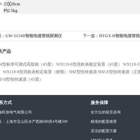
小
25╳20cm
约2.5kg
篇：
GW-2134D智能电缆管线探测仪
下一篇：
HTGX-H智能电缆管
关产品
9-4型标准可调式高阻箱（45度）
WX119-8型兆欧表检定装置（45度）
WX119
）
WX119-8型兆欧表检定装置（俯视）
SHZ型恒转速源
SHZ-E型恒转速源（正
HZ-D型恒转速源（45度）
系方式
服务保障
海旺徐电气有限公司
全方位的留言咨询
址：上海市宝山区水产西路680弄4号楼509
精准的配置推荐
灵活的配置方案