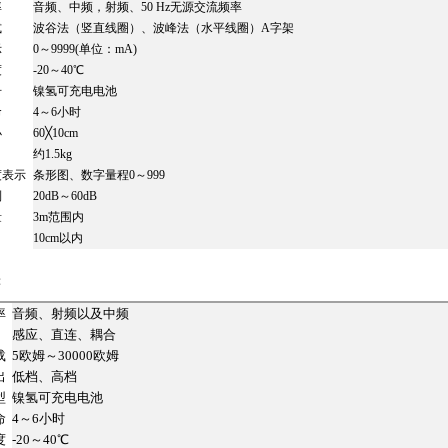
率
音频、中频，射频、50 Hz无源交流频率
式
波谷法（竖直线圈）、波峰法（水平线圈）A字架
示
0～9999(单位：mA)
度
-20～40℃
号
镍氢可充电电池
命
4～6小时
小
60╳10cm
约1.5kg
度表示
条形图、数字量程0～999
制
20dB～60dB
量
3m范围内
10cm以内
：
率
音频、射频以及中频
感应、直连、耦合
载
5欧姆～30000欧姆
出
低档、高档
型
镍氢可充电电池
命
4～6小时
度
-20～40℃