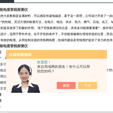
P智能电缆管线探测仪
线绝大多数都是金属材料，可以感应传递电磁波，基于这一原理，公司设计开发了一款
其*的性能，灵活方便的检测方法，在电力、电信、供水、热力、燃气、石油、化工、
平的提高发挥了积极的作用。 地下管线检测仪特点是：具有多功能测量测量*，操作简
式设计，适用于野外作业。在不开挖的条件下，不但能准确测出埋地管道的位置，而且
行有效的检测。从而绘制全面的管线网络图，给城市建设及管线维护提供了有力的支持
P智能电缆管线探测仪
征
能*，检测方便
欢迎您！
有多功能测量测量*，操作简便
来自局域网的朋友！有什么可以帮
能稳定，全数字控制，电量充足，可连续使用时间长,设备便携式设计，适用于野
助您的吗？
确测出埋地管道的位置
准确地对破损点进行定位
有支管或构成网状的管线也能进行有效的检测
数
数
：