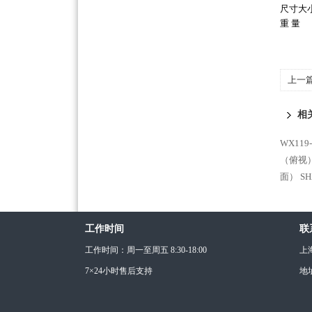
尺寸大
重 量
上一
相
WX11
（俯视
面）
S
工作时间
联
工作时间：周一至周五 8:30-18:00
上
7×24小时售后支持
地