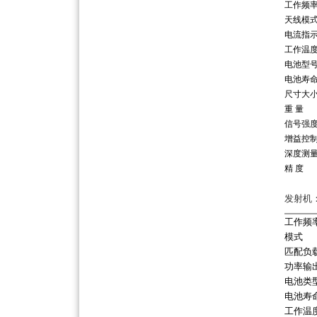
工作频
天线模
电流指
工作温
电池型
电池寿
尺寸大
重 量
信号强
增益控
深度测
精 度
发射机
工作频
模式
匹配负
功率输
电池类
电池寿
工作温