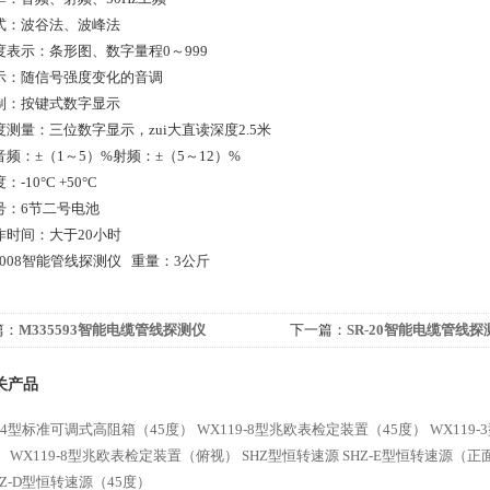
式：波谷法、波峰法
度表示：条形图、数字量程0～999
示：随信号强度变化的音调
制：按键式数字显示
测量：三位数字显示，zui大直读深度2.5米
频：±（1～5）%射频：±（5～12）%
-10°C +50°C
号：6节二号电池
作时间：大于20小时
-8008智能管线探测仪 重量：3公斤
篇：
M335593智能电缆管线探测仪
下一篇：
SR-20智能电缆管线探
关产品
9-4型标准可调式高阻箱（45度）
WX119-8型兆欧表检定装置（45度）
WX119
）
WX119-8型兆欧表检定装置（俯视）
SHZ型恒转速源
SHZ-E型恒转速源（正
HZ-D型恒转速源（45度）