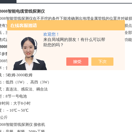
-8008智能电缆管线探测仪
X-8008智能管线探测仪在不开挖的条件下能准确测出地埋金属管线的位置并对
使有支路管线或构成网状的管线也能有效的检测。对地埋管线位置判断和破损点
高，测量准确，全中文图形显示，全数字控制，操作简单，一个人即可完成全部
欢迎您！
来自局域网的朋友！有什么可以帮
携式设计，外壳坚固，耐压耐碰，适合野外作业。发射机有过载、过热保护功能
助您的吗？
-8008智能电缆管线探测仪
术参数 ※
-8008智能管线探测仪 发射机
率：音频、射频、组合频率
：5欧姆-3000欧姆
出：低挡（1W）、高挡（3W）
式：直连法、感应法、耦合法
型：8节一号电池
作时间：大于8小时
：－10℃～50℃
4公斤
-8008智能管线探测仪 接收机
率：音频、射频、50Hz工频