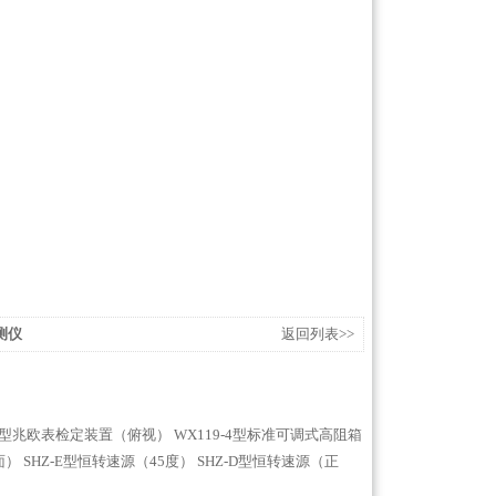
测仪
返回列表>>
-3型兆欧表检定装置（俯视）
WX119-4型标准可调式高阻箱
面）
SHZ-E型恒转速源（45度）
SHZ-D型恒转速源（正