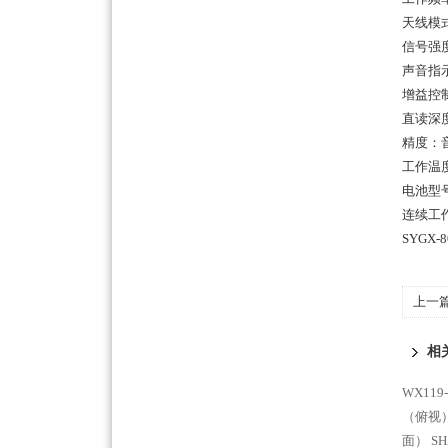
天线模
信号强
声音指
增益控
直读深度
精度：音
工作温度：
电池型
连续工
SYGX
上一
相
WX11
（俯视
面）
S