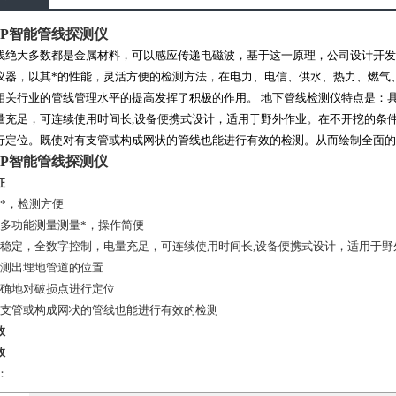
01-P智能管线探测仪
线绝大多数都是金属材料，可以感应传递电磁波，基于这一原理，公司设计开发
仪器，以其*的性能，灵活方便的检测方法，在电力、电信、供水、热力、燃气
相关行业的管线管理水平的提高发挥了积极的作用。 地下管线检测仪特点是：
量充足，可连续使用时间长,设备便携式设计，适用于野外作业。在不开挖的条
行定位。既使对有支管或构成网状的管线也能进行有效的检测。从而绘制全面的
01-P智能管线探测仪
征
能*，检测方便
有多功能测量测量*，操作简便
能稳定，全数字控制，电量充足，可连续使用时间长,设备便携式设计，适用于野
确测出埋地管道的位置
准确地对破损点进行定位
有支管或构成网状的管线也能进行有效的检测
数
数
：