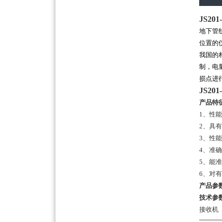
JS2
地下管
位置的
我国的
制，电
损点进
JS2
产品特
1、性
2、具
3、性
4、准
5、能
6、对
产品参
技术参
接收机 