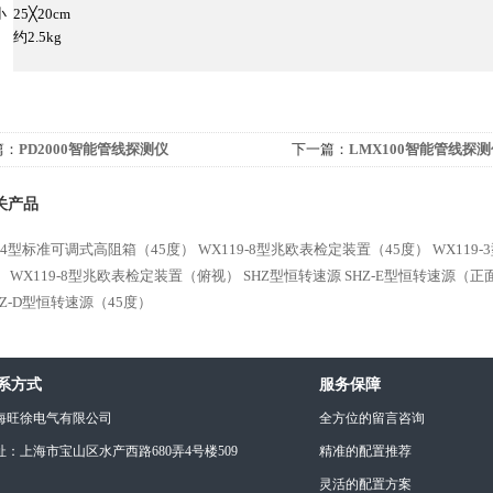
小
25╳20cm
约2.5kg
篇：
PD2000智能管线探测仪
下一篇：
LMX100智能管线探
关产品
9-4型标准可调式高阻箱（45度）
WX119-8型兆欧表检定装置（45度）
WX119
）
WX119-8型兆欧表检定装置（俯视）
SHZ型恒转速源
SHZ-E型恒转速源（正
HZ-D型恒转速源（45度）
系方式
服务保障
海旺徐电气有限公司
全方位的留言咨询
址：上海市宝山区水产西路680弄4号楼509
精准的配置推荐
灵活的配置方案