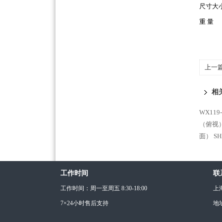
尺寸大
重 量
上一
相
WX11
（俯视
面）
S
工作时间
联
工作时间：周一至周五 8:30-18:00
上
7×24小时售后支持
地