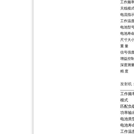
工作频
天线模
电流指
工作温
电池型
电池寿
尺寸大
重 量
信号强
增益控
深度测
精 度
发射机
工作频
模式
匹配负
功率输
电池类
电池寿
工作温