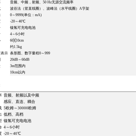
率
音频、中频，射频、50 Hz无源交流频率
式
波谷法（竖直线圈）、波峰法（水平线圈）A字架
示
0～9999(单位：mA)
度
-20～40℃
号
镍氢可充电电池
命
4～6小时
小
60╳10cm
约1.5kg
度表示
条形图、数字量程0～999
制
20dB～60dB
量
3m范围内
10cm以内
：
率
音频、射频以及中频
感应、直连、耦合
载
5欧姆～30000欧姆
出
低档、高档
型
镍氢可充电电池
命
4～6小时
度
-20～40℃