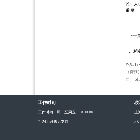
尺寸大
重 量
上一
相
WX11
（俯视
面）
S
工作时间
联
工作时间：周一至周五 8:30-18:00
上
7×24小时售后支持
地