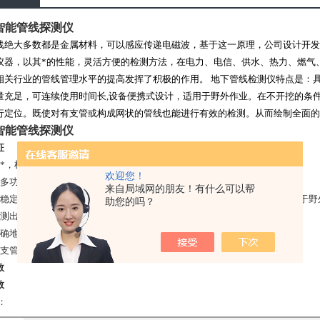
3智能管线探测仪
线绝大多数都是金属材料，可以感应传递电磁波，基于这一原理，公司设计开发
仪器，以其*的性能，灵活方便的检测方法，在电力、电信、供水、热力、燃气
相关行业的管线管理水平的提高发挥了积极的作用。 地下管线检测仪特点是：
量充足，可连续使用时间长,设备便携式设计，适用于野外作业。在不开挖的条
行定位。既使对有支管或构成网状的管线也能进行有效的检测。从而绘制全面的
3智能管线探测仪
征
能*，检测方便
欢迎您！
有多功能测量测量*，操作简便
来自局域网的朋友！有什么可以帮
能稳定，全数字控制，电量充足，可连续使用时间长,设备便携式设计，适用于野
助您的吗？
确测出埋地管道的位置
准确地对破损点进行定位
有支管或构成网状的管线也能进行有效的检测
数
数
：