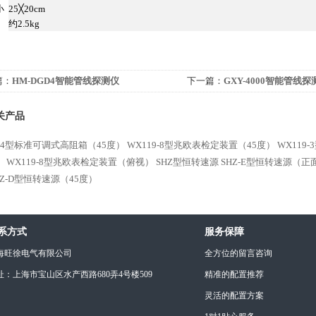
小
25╳20cm
约2.5kg
篇：
HM-DGD4智能管线探测仪
下一篇：
GXY-4000智能管线探
关产品
9-4型标准可调式高阻箱（45度）
WX119-8型兆欧表检定装置（45度）
WX119
）
WX119-8型兆欧表检定装置（俯视）
SHZ型恒转速源
SHZ-E型恒转速源（正
HZ-D型恒转速源（45度）
系方式
服务保障
海旺徐电气有限公司
全方位的留言咨询
址：上海市宝山区水产西路680弄4号楼509
精准的配置推荐
灵活的配置方案