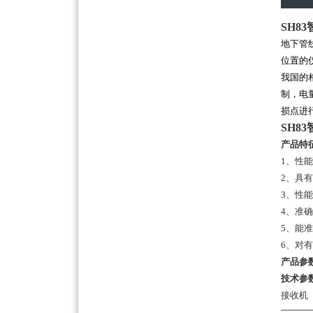
SH8
地下管
位置的
我国的
制，电
损点进
SH8
产品特
1、性
2、具
3、性
4、准
5、能
6、对
产品参
技术参
接收机 