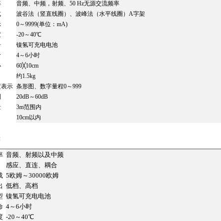
率
音频、中频，射频、50 Hz无源交流频率
式
波谷法（竖直线圈）、波峰法（水平线圈）A字架
示
0～9999(单位：mA)
度
-20～40℃
号
镍氢可充电电池
命
4～6小时
小
60╳10cm
约1.5kg
度表示
条形图、数字量程0～999
制
20dB～60dB
量
3m范围内
10cm以内
：
率
音频、射频以及中频
感应、直连、耦合
载
5欧姆～30000欧姆
出
低档、高档
型
镍氢可充电电池
命
4～6小时
度
-20～40℃