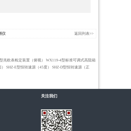
测仪
返回列表>>
-3型兆欧表检定装置（俯视）
WX119-4型标准可调式高阻箱
面）
SHZ-E型恒转速源（45度）
SHZ-D型恒转速源（正
关注我们