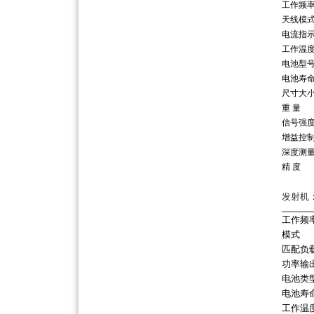
工作频
天线模
电流指
工作温
电池型
电池寿
尺寸大
重 量
信号强
增益控
深度测
精 度
发射机
工作频
模式
匹配负
功率输
电池类
电池寿
工作温