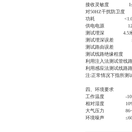
接收灵敏度 I≤10
对50HZ干扰防卫度 
功耗 <1.0
供电电源 12V 1
测试埋深 4.5
测试埋深误差 ±0.0
测试路由误差 ≤
测试线路绝缘程度 
利用注入法测试管线路
利用感应法测试线路路
注:正常情况下指所测
四、环境要求
工作温度 -10℃~
相对湿度 10%~
大气压力 86~10
环境噪声 ≤60