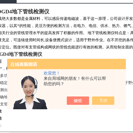
DGD4地下管线检测仪
线绝大多数都是金属材料，可以感应传递电磁波，基于这一原理，公司设计开发
仪器，以其*的性能，灵活方便的检测方法，在电力、电信、供水、热力、燃气
相关行业的管线管理水平的提高发挥了积极的作用。 地下管线检测仪特点是：
量充足，可连续使用时间长,设备便携式设计，适用于野外作业。在不开挖的条
行定位。既使对有支管或构成网状的管线也能进行有效的检测。从而绘制全面的
DGD4地下管线检测仪
征
能*，检测方便
欢迎您！
有多功能测量测量*，操作简便
来自局域网的朋友！有什么可以帮
能稳定，全数字控制，电量充足，可连续使用时间长,设备便携式设计，适用于野
助您的吗？
确测出埋地管道的位置
准确地对破损点进行定位
有支管或构成网状的管线也能进行有效的检测
数
数
：