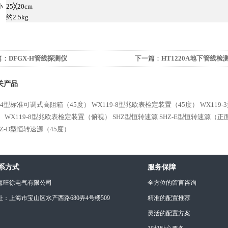
小
25╳20cm
约2.5kg
篇：
DFGX-H管线探测仪
下一篇：
HT1220A地下管线检
关产品
9-4型标准可调式高阻箱（45度）
WX119-8型兆欧表检定装置（45度）
WX119
）
WX119-8型兆欧表检定装置（俯视）
SHZ型恒转速源
SHZ-E型恒转速源（正
HZ-D型恒转速源（45度）
系方式
服务保障
海旺徐电气有限公司
全方位的留言咨询
址：上海市宝山区水产西路680弄4号楼509
精准的配置推荐
灵活的配置方案