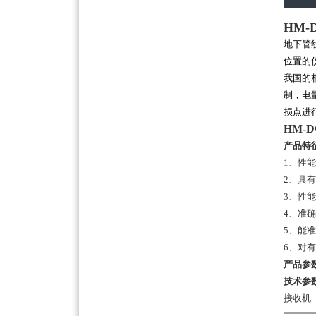
HM-
地下管
位置的
我国的
制，电
损点进
HM-
产品特
1、性
2、具
3、性
4、准
5、能
6、对
产品参
技术参
接收机 