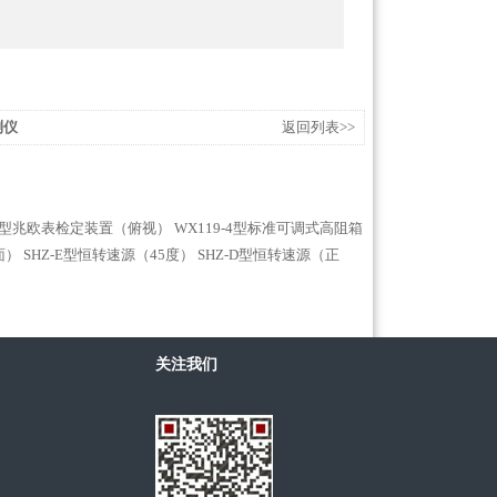
测仪
返回列表>>
-3型兆欧表检定装置（俯视）
WX119-4型标准可调式高阻箱
面）
SHZ-E型恒转速源（45度）
SHZ-D型恒转速源（正
关注我们