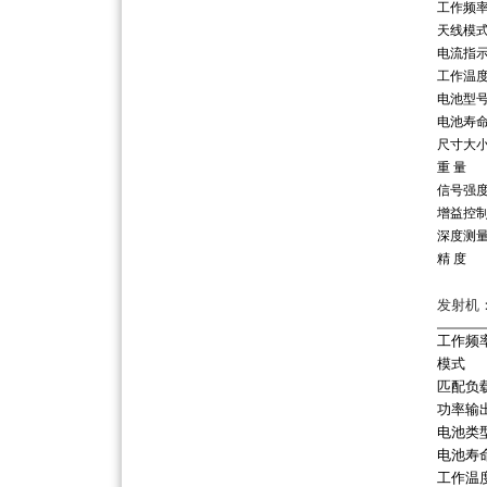
工作频
天线模
电流指
工作温
电池型
电池寿
尺寸大
重 量
信号强
增益控
深度测
精 度
发射机
工作频
模式
匹配负
功率输
电池类
电池寿
工作温