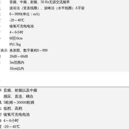
率
音频、中频，射频、50 Hz无源交流频率
式
波谷法（竖直线圈）、波峰法（水平线圈）A字架
示
0～9999(单位：mA)
度
-20～40℃
号
镍氢可充电电池
命
4～6小时
小
60╳10cm
约1.5kg
度表示
条形图、数字量程0～999
制
20dB～60dB
量
3m范围内
10cm以内
：
率
音频、射频以及中频
感应、直连、耦合
载
5欧姆～30000欧姆
出
低档、高档
型
镍氢可充电电池
命
4～6小时
度
-20～40℃