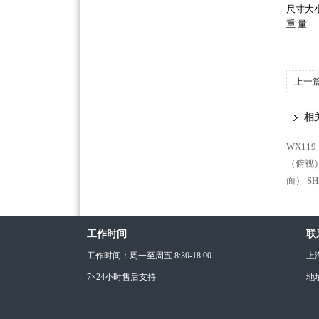
尺寸大
重 量
上一
相
WX11
（俯视
面）
S
工作时间
联
工作时间：周一至周五 8:30-18:00
上
7×24小时售后支持
地