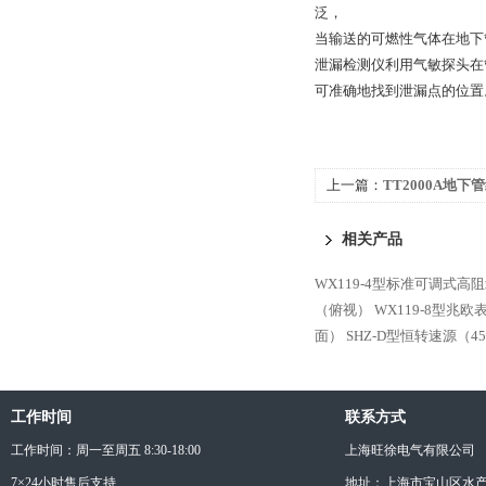
泛，
当输送的可燃性气体在地下
泄漏检测仪利用气敏探头在
可准确地找到泄漏点的位置
上一篇：
TT2000A地下
相关产品
WX119-4型标准可调式高
（俯视）
WX119-8型兆
面）
SHZ-D型恒转速源（4
工作时间
联系方式
工作时间：周一至周五 8:30-18:00
上海旺徐电气有限公司
7×24小时售后支持
地址：上海市宝山区水产西