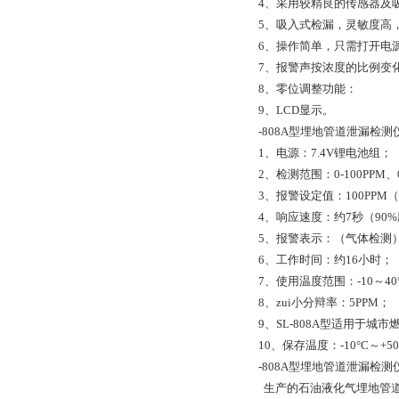
4、采用较精良的传感器及
5、吸入式检漏，灵敏度高
6、操作简单，只需打开电
7、报警声按浓度的比例变
8、零位调整功能：
9、LCD显示。
-808A型埋地管道泄漏检
1、电源：7.4V锂电池组；
2、检测范围：0-100PPM、
3、报警设定值：100PP
4、响应速度：约7秒（90
5、报警表示：（气体检测
6、工作时间：约16小时；
7、使用温度范围：-10～40
8、zui小分辩率：5PPM；
9、SL-808A型适用于城
10、保存温度：-10°C～+50
-808A型埋地管道泄漏检
生产的石油液化气埋地管道