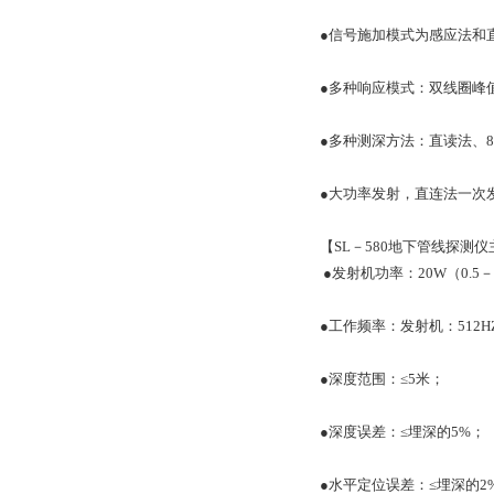
●信号施加模式为感应法和
●多种响应模式：双线圈峰
●多种测深方法：直读法、80
●大功率发射，直连法一次发
【SL－580地下管线探测
●发射机功率：20W（0.5
●工作频率：发射机：512HZ、
●深度范围：≤5米；
●深度误差：≤埋深的5%；
●水平定位误差：≤埋深的2