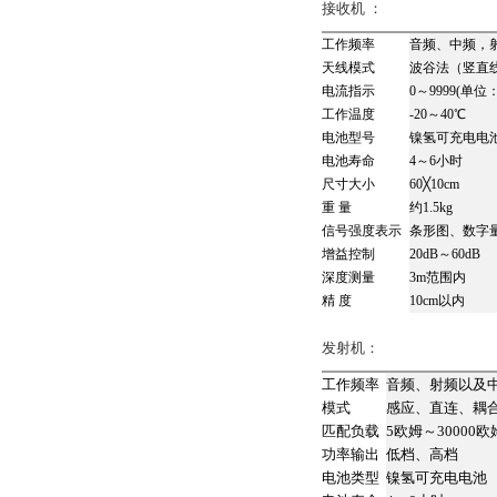
接收机 ：
工作频率
音频、中频，射
天线模式
波谷法（竖直
电流指示
0～9999(单位
工作温度
-20～40℃
电池型号
镍氢可充电电
电池寿命
4～6小时
尺寸大小
60╳10cm
重 量
约1.5kg
信号强度表示
条形图、数字量
增益控制
20dB～60dB
深度测量
3m范围内
精 度
10cm以内
发射机：
工作频率
音频、射频以及
模式
感应、直连、耦
匹配负载
5欧姆～30000欧
功率输出
低档、高档
电池类型
镍氢可充电电池