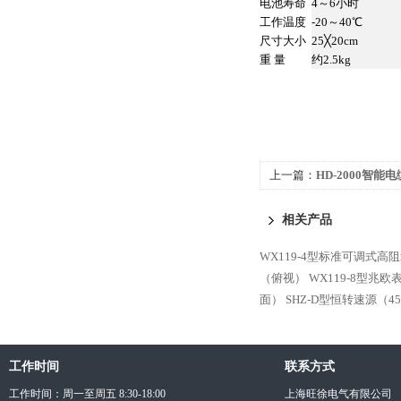
电池寿命
4～6小时
工作温度
-20～40℃
尺寸大小
25╳20cm
重 量
约2.5kg
上一篇：
HD-2000智能
相关产品
WX119-4型标准可调式高
（俯视）
WX119-8型兆
面）
SHZ-D型恒转速源（4
工作时间
联系方式
工作时间：周一至周五 8:30-18:00
上海旺徐电气有限公司