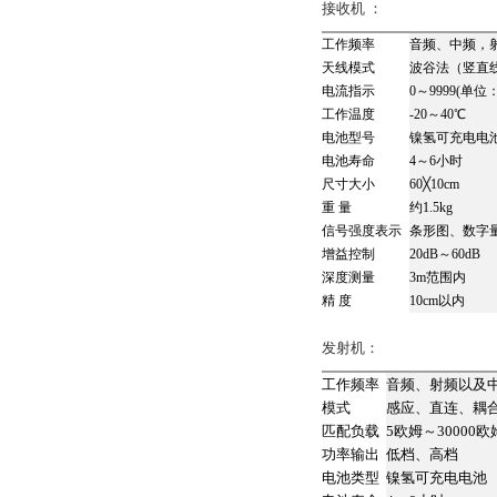
接收机 ：
工作频率
音频、中频，射
天线模式
波谷法（竖直
电流指示
0～9999(单位
工作温度
-20～40℃
电池型号
镍氢可充电电
电池寿命
4～6小时
尺寸大小
60╳10cm
重 量
约1.5kg
信号强度表示
条形图、数字量
增益控制
20dB～60dB
深度测量
3m范围内
精 度
10cm以内
发射机：
工作频率
音频、射频以及
模式
感应、直连、耦
匹配负载
5欧姆～30000欧
功率输出
低档、高档
电池类型
镍氢可充电电池