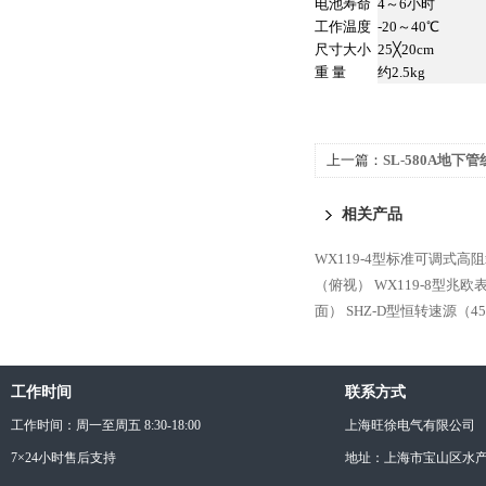
电池寿命
4～6小时
工作温度
-20～40℃
尺寸大小
25╳20cm
重 量
约2.5kg
上一篇：
SL-580A地下
相关产品
WX119-4型标准可调式高
（俯视）
WX119-8型兆
面）
SHZ-D型恒转速源（4
工作时间
联系方式
工作时间：周一至周五 8:30-18:00
上海旺徐电气有限公司
7×24小时售后支持
地址：上海市宝山区水产西