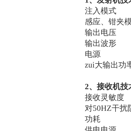
1
、发射机技
注入模式 
感应、钳夹
输出电压 0
输出波
电源 12
zui大输
2
、接收机技
接收灵敏度 
对50HZ干
功耗 <
供电电源 1