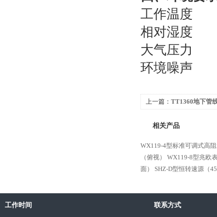
工作温度 
相对湿度 
大气压力 8
环境噪声 
上一篇：
TT1360地下管
相关产品
WX119-4型标准可调式高
（俯视）
WX119-8型兆
面）
SHZ-D型恒转速源（4
工作时间
联系方式