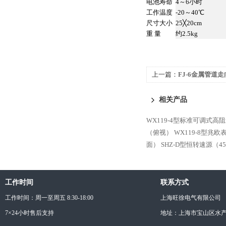
电池寿命
4～6小时
工作温度
-20～40℃
尺寸大小
25╳20cm
重 量
约2.5kg
上一篇：
FJ-6金属管道
相关产品
WX119-4型标准可调式高
（俯视）
WX119-8型兆
面）
SHZ-D型恒转速源（4
工作时间
联系方式
工作时间：周一至周五 8:30-18:00
上海旺徐电气有限公司
7×24小时售后支持
地址：上海市宝山区水产西