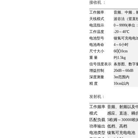
接收机 ：
工作频率
音频、中频，射
天线模式
波谷法（竖直
电流指示
0～9999(单位
工作温度
-20～40℃
电池型号
镍氢可充电电
电池寿命
4～6小时
尺寸大小
60╳10cm
重 量
约1.5kg
信号强度表示
条形图、数字量
增益控制
20dB～60dB
深度测量
3m范围内
精 度
10cm以内
发射机：
工作频率
音频、射频以及
模式
感应、直连、耦
匹配负载
5欧姆～30000欧
功率输出
低档、高档
电池类型
镍氢可充电电池