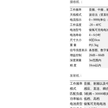
接收机 ：
工作频率
音频、中频，射
天线模式
波谷法（竖直
电流指示
0～9999(单位
工作温度
-20～40℃
电池型号
镍氢可充电电
电池寿命
4～6小时
尺寸大小
60╳10cm
重 量
约1.5kg
信号强度表示
条形图、数字量
增益控制
20dB～60dB
深度测量
3m范围内
精 度
10cm以内
发射机：
工作频率
音频、射频以及
模式
感应、直连、耦
匹配负载
5欧姆～30000欧
功率输出
低档、高档
电池类型
镍氢可充电电池