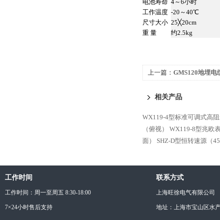
电池寿命
4～6小时
工作温度
-20～40℃
尺寸大小
25╳20cm
重 量
约2.5kg
上一篇：
GMS120地埋
相关产品
WX119-4型标准可调式高
（俯视）
WX119-8型兆
面）
SHZ-D型恒转速源（4
工作时间
联系方式
工作时间：周一至周五 8:30-18:00
上海旺徐电气有限公司
7×24小时售后支持
地址：上海市宝山区水产西