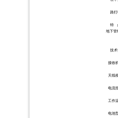
路灯
特 点
地下管
技术
接收机
天线模
电流指示
工作温度:
电池型