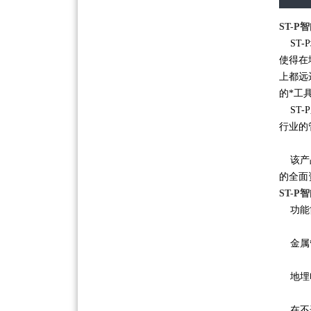
ST-
ST-
使得在
上都远
的*工
ST-
行业的
该产品
的全面
ST-
功能简
金属
地埋
在不开