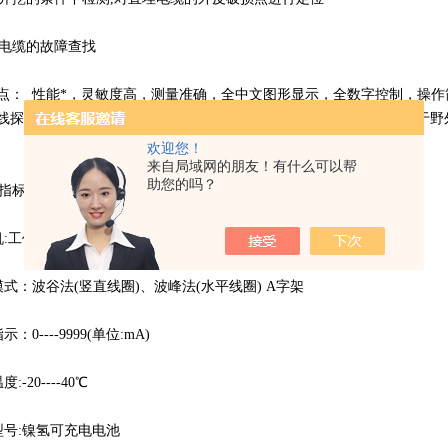
电缆的故障查找
： 性能*，灵敏度高，测量准确，全中文图形显示，全数字控制，操作
线探测、定位及故障查找。便携式设计，外壳坚固，耐压耐碰，适用于野
欢迎您！
来自局域网的朋友！有什么可以帮
助您的吗？
指标：
:工作频率：音频、射频、中频、50Hz无源交流频率
式：波谷法(竖直线圈)、波峰法(水平线圈) A字架
：0----9999(单位:mA)
-20----40℃
号:镍氢可充电电池