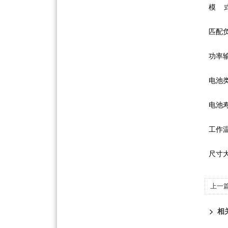
模 式
匹配负
功率输
电池类
电池寿命
工作温度:
尺寸大小
上一
相