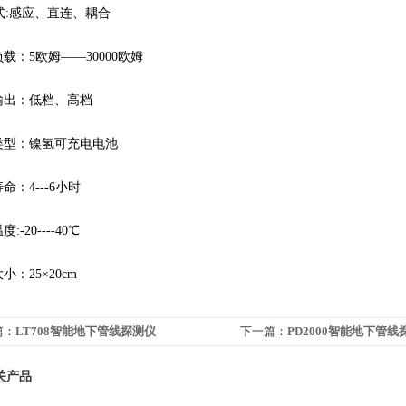
:感应、直连、耦合
载：5欧姆——30000欧姆
出：低档、高档
型：镍氢可充电电池
：4---6小时
-20----40℃
：25×20cm
篇：
LT708智能地下管线探测仪
下一篇：
PD2000智能地下管线
关产品