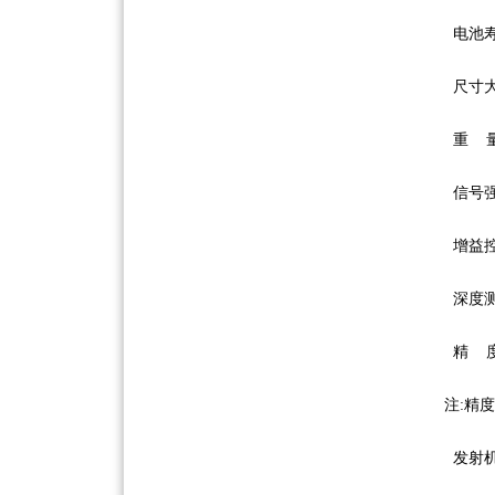
电池寿命
尺寸大小
重 量:
信号强度
增益控制:
深度测
精 度:
注:精
发射机