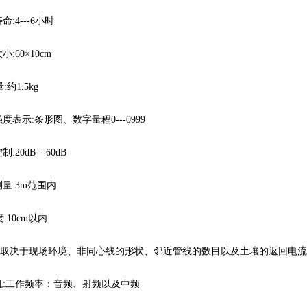
:4---6小时
:60×10cm
约1.5kg
表示:条形图、数字量程0---0999
20dB---60dB
量:3m范围内
10cm以内
度取决于现场环境、非同心线的形状、邻近管线的数目以及土壤的返回电
:工作频率：音频、射频以及中频