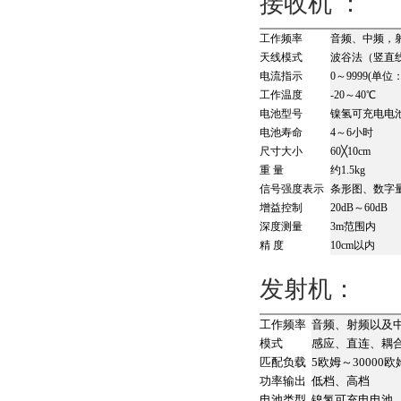
接收机 ：
工作频率
音频、中频，射
天线模式
波谷法（竖直
电流指示
0～9999(单位
工作温度
-20～40℃
电池型号
镍氢可充电电
电池寿命
4～6小时
尺寸大小
60╳10cm
重 量
约1.5kg
信号强度表示
条形图、数字量
增益控制
20dB～60dB
深度测量
3m范围内
精 度
10cm以内
发射机：
工作频率
音频、射频以及
模式
感应、直连、耦
匹配负载
5欧姆～30000欧
功率输出
低档、高档
电池类型
镍氢可充电电池