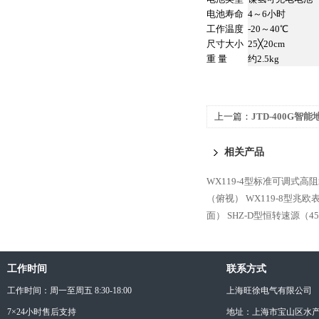
电池寿命
4～6小时
工作温度
-20～40℃
尺寸大小
25╳20cm
重 量
约2.5kg
上一篇：
JTD-400G智
相关产品
WX119-4型标准可调式高
（俯视）
WX119-8型兆
面）
SHZ-D型恒转速源（4
工作时间
联系方式
工作时间：周一至周五 8:30-18:00
上海旺徐电气有限公司
7×24小时售后支持
地址：上海市宝山区水产西