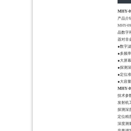
MHY-
产品介
MHY
晶数字
器对非
●数字
●多频
●大屏
●探测
●定位
●大容
MHY-
技术参数
发射机工
探测深
定位精度
深度测
音量调节