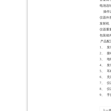
电池连
操作温度
仪器外形
发射机（3
仪器重量
包装箱外形尺
产品配
1、 发
2、 接
3、 地
4、 发
5、 耳
6、 充
7、 仪
8、 仪
9、 
上一