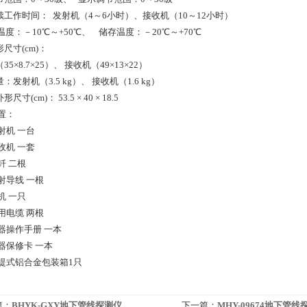
续工作时间： 发射机（4～6小时）、接收机（10～12小时）
：－10℃～+50℃、 储存温度：－20℃～+70℃
尺寸(cm)：
5×8.7×25）、 接收机（49×13×22）
：发射机（3.5 kg）、 接收机（1.6 kg）
寸(cm)： 53.5 × 40 × 18.5
置：
射机 一台
收机 一套
钎 二根
射导线 一根
机 一只
用电缆 两根
器操作手册 一本
器保修卡 一本
手提式铝合金包装箱1只
篇：
BHYK-GXY地下管线探测仪
下一篇：
MHY-09674地下管线