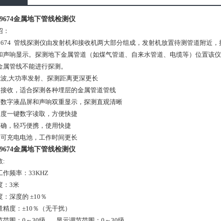
09674金属地下管线检测仪
绍：
-09674 管线探测仪由发射机和接收机两大部分组成，发射机放置待测管道附
和声响显示。探测地下金属管道（如煤气管道、自来水管道、电缆等）位置该仪
金属管线不能进行探测。
滤波,大功率发射、探测距离更深更长
率接收，适合探测各种埋层的金属管道管线
幕数字液晶屏和声响双重显示，探测直观清晰
深度一键数字读取，方便快捷
准确，轻巧便携，使用快捷
量可充电电池，工作时间更长
09674金属地下管线检测仪
:
作频率：33KHZ
度：3米
：深度的 ±10％
量精度：±10％（无干扰）
范围：0～30级、 显示调节范围：0～30级