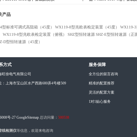
关产品
9-4型标准可调式高阻箱（45度）
WX119-8型兆欧表检定装置（45度）
WX119
）
WX119-8型兆欧表检定装置（俯视）
SHZ型恒转速源
SHZ-E型恒转速源（正
HZ-D型恒转速源（45度）
系方式
服务保障
海旺徐电气有限公司
全方位的留言咨询
址：上海市宝山区水产西路680弄4号楼509
精准的配置推荐
灵活的配置方案
1对1贴心服务
6008号-27
GoogleSitemap
总访问量：
500538
下管线检测仪
等信息，欢迎来电咨询