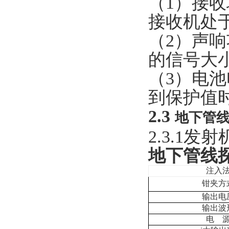
（
1
）接收
接收机处
（
2
）声响
的信号大
（
3
）电池
到保护值
2.3
地下管线探
2.3.1
发射
地下管线探
注入
钳夹方
输出电
输出波
电 