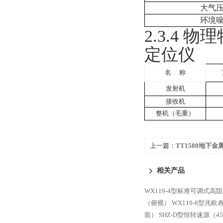
大气
环境
2.3.4
物理
定位仪
名 称
发射机
接收机
整机（毛重）
上一篇：
TT1580地下
相关产品
WX119-4型标准可调式高
（俯视）
WX119-8型兆
面）
SHZ-D型恒转速源（4