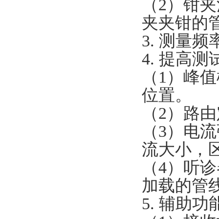
（
2
）钳夹
夹夹钳的
3.
测量频
4.
提高测
（
1
）峰值
位置。
（
2
）路由
（
3
）电流
流大小，
（
4
）听诊
加载的管
5.
辅助功