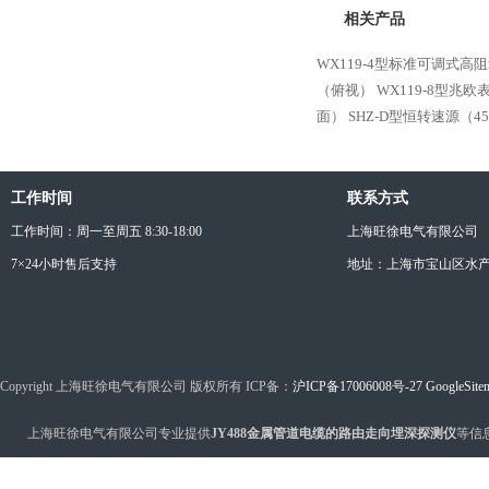
相关产品
WX119-4型标准可调式高
（俯视）
WX119-8型兆
面）
SHZ-D型恒转速源（4
工作时间
联系方式
工作时间：周一至周五 8:30-18:00
上海旺徐电气有限公司
7×24小时售后支持
地址：上海市宝山区水产西
Copyright 上海旺徐电气有限公司 版权所有 ICP备：
沪ICP备17006008号-27
GoogleSite
上海旺徐电气有限公司专业提供
JY488金属管道电缆的路由走向埋深探测仪
等信