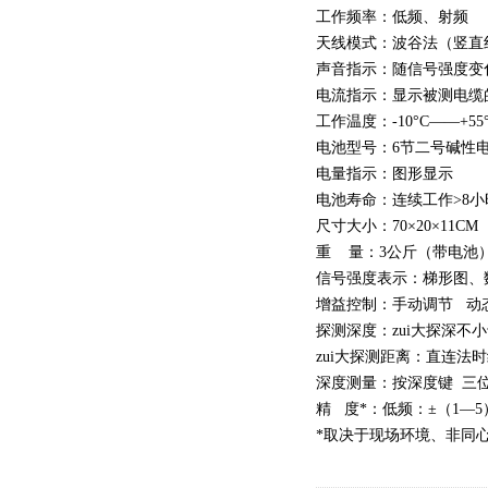
工作频率：低频、射频
天线模式：波谷法（竖直
声音指示：随信号强度变
电流指示：显示被测电缆的
工作温度：-10°C——+55
电池型号：6节二号碱性
电量指示：图形显示
电池寿命：连续工作>8小
尺寸大小：70×20×11CM
重 量：3公斤（带电池
信号强度表示：梯形图、数
增益控制：手动调节 动态范
探测深度：zui大探深不小
zui大探测距离：直连法时
深度测量：按深度键 三位数
精 度*：低频：±（1—5）
*取决于现场环境、非同