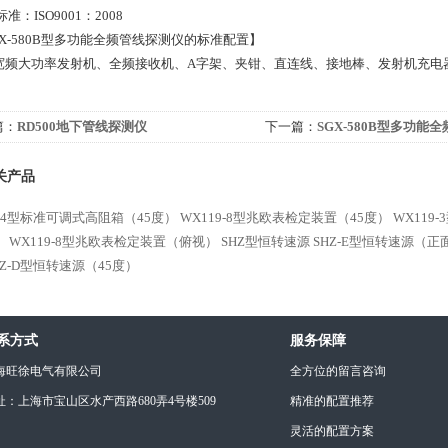
：ISO9001：2008
X-580B型多功能全频管线探测仪的标准配置】
宽频大功率发射机、全频接收机、A字架、夹钳、直连线、接地棒、发射机充电
篇：
RD500地下管线探测仪
下一篇：
SGX-580B型多功能
关产品
9-4型标准可调式高阻箱（45度）
WX119-8型兆欧表检定装置（45度）
WX119
）
WX119-8型兆欧表检定装置（俯视）
SHZ型恒转速源
SHZ-E型恒转速源（正
HZ-D型恒转速源（45度）
系方式
服务保障
海旺徐电气有限公司
全方位的留言咨询
址：上海市宝山区水产西路680弄4号楼509
精准的配置推荐
灵活的配置方案