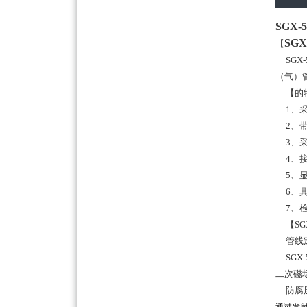
SGX
SG
【
SGX
（气）
【
的
1、采
2、带
3、采
4、接
5、显
6、具
7、检
【SG
管线定
SGX
二次磁
防腐层