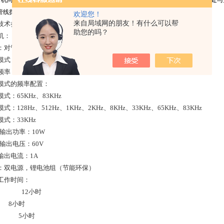
射机向地下金属管线发送一电磁波信号，当地下管线防腐绝缘层存在破损点时，该处与
，管线探测仪根据这一原理找出管线防腐绝缘层的破损点。
欢迎您！
来自局域网的朋友！有什么可以帮
技术参数】
助您的吗？
机：
对管线施加特定频率的定位信号
式：感应模式、直连模式、夹钳模式
128Hz、512Hz、1KHz、2KHz、8KHz、33KHz、65KHz、83KHz
式的频率配置：
：65KHz、83KHz
128Hz、512Hz、1KHz、2KHz、8KHz、33KHz、65KHz、83KHz
式：33KHz
输出功率：10W
输出电压：60V
出电流：1A
双电源，锂电池组（节能环保）
作时间：
 12小时
 8小时
W 5小时