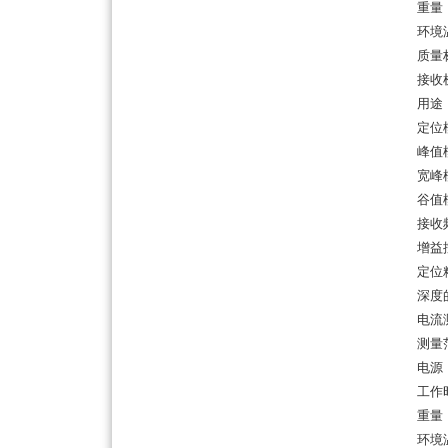
重量：2
环境温度
质量标准
接收
用途：
定位
峰值模
宽峰模
谷值模
接收频率
增益控
定位精
深度的
电流测
测量范
电源：
工作时
重量：1
环境温度