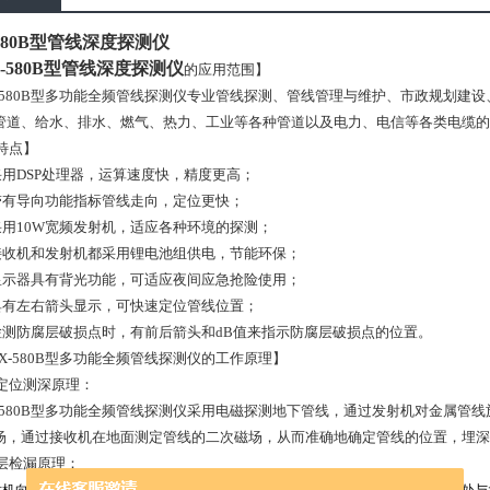
-580B型管线深度探测仪
X-580B型管线深度探测仪
的应用范围】
-580B型多功能全频管线探测仪专业管线探测、管线管理与维护、市政规划建
管道、给水、排水、燃气、热力、工业等各种管道以及电力、电信等各类电缆的
特点】
用DSP处理器，运算速度快，精度更高；
有导向功能指标管线走向，定位更快；
用10W宽频发射机，适应各种环境的探测；
收机和发射机都采用锂电池组供电，节能环保；
示器具有背光功能，可适应夜间应急抢险使用；
有左右箭头显示，可快速定位管线位置；
测防腐层破损点时，有前后箭头和dB值来指示防腐层破损点的位置。
X-580B型多功能全频管线探测仪的工作原理】
位测深原理：
-580B型多功能全频管线探测仪采用电磁探测地下管线，通过发射机对金属管
场，通过接收机在地面测定管线的二次磁场，从而准确地确定管线的位置，埋深
检漏原理：