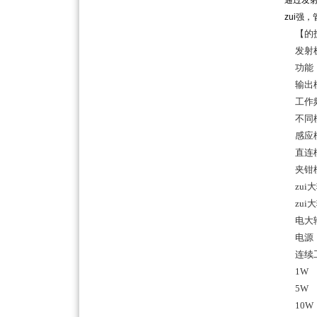
通过发
zui强
【
的
发射
功能：
输出模
工作频率：
不同模
感应模式
直连模式：
夹钳模
zui大
zui大
电大输
电源：
连续工
1W
5W
10