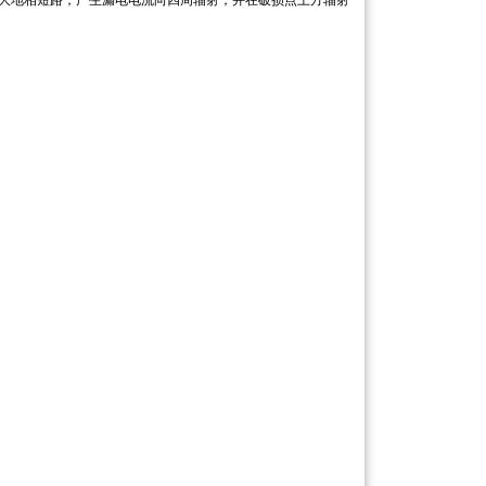
大地相短路，产生漏电电流向四周辐射，并在破损点上方辐射