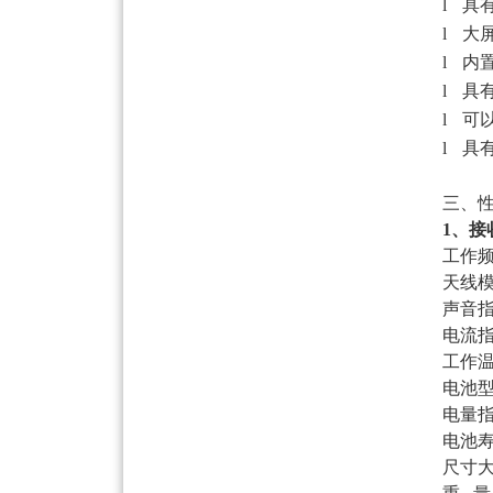
l
具
l
大
l
内
l
具
l
可
l
具
三、
1
、接
工作
天线
声音
电流
工作
电池
电量
电池
尺寸