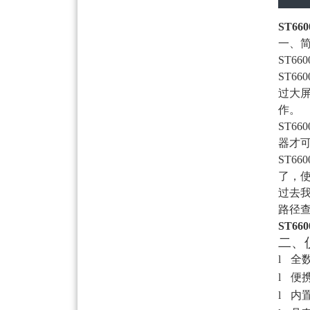
ST6
一、
ST660
ST660
过大
作。
ST660
器才
ST660
了，
过去我
路径查
ST6
二、
l
全
l
便
l
内