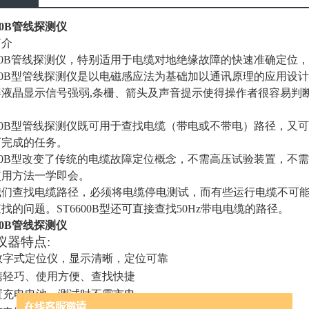
600B管线探测仪
简介
0B
管线探测仪，特别适用于电缆对地绝缘故障的快速准确定位，
0B
型管线探测仪是以电磁感应法为基础加以通讯原理的应用设计
屏液晶显示信号强弱,条栅、箭头及声音提示使得操作者很容易判
0B
型管线探测仪既可用于查找电缆（带电或不带电）路径，又可
可完成的任务。
0B
型改变了传统的电缆故障定位概念，不需高压试验装置，不需
使用方法一学即会。
们查找电缆路径，必须将电缆停电测试，而有些运行电缆不可能停
找的问题。ST6600B型还可直接查找50Hz带电电缆的路径。
600B管线探测仪
仪器特点:
数字式定位仪，显示清晰，定位可靠
携轻巧、使用方便、查找快捷
置充电电池，测试时不需市电