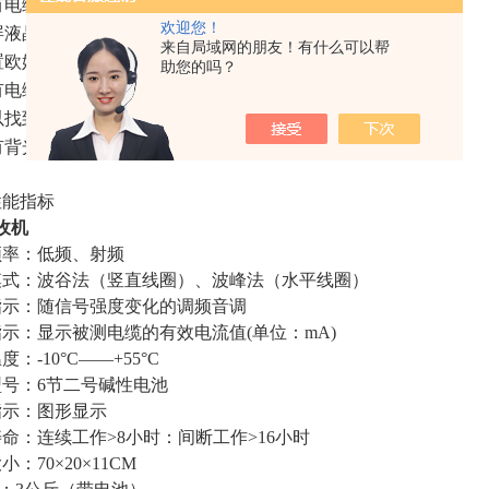
有电缆埋深显示、电流显示
欢迎您！
屏液晶图形显示、测试中不需耳机
来自局域网的朋友！有什么可以帮
置欧姆表可测量电缆环路电阻
助您的吗？
有电缆定位和故障查找两种功能
以找到高达2MΩ的对地绝缘故障
有背光功能适应夜间操作、
性能指标
收机
频率：低频、射频
模式：波谷法（竖直线圈）、波峰法（水平线圈）
指示：随信号强度变化的调频音调
指示：显示被测电缆的有效电流值
(
单位：
mA)
温度：
-10
°
C
——
+55
°
C
型号：
6
节二号碱性电池
指示：图形显示
寿命：连续工作
>8
小时：间断工作
>16
小时
大小：
70
×
20
×
11CM