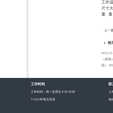
工作
尺寸
重
量
上一
相
WX11
（俯视
面）
S
工作时间
联
工作时间：周一至周五 8:30-18:00
上
7×24小时售后支持
地