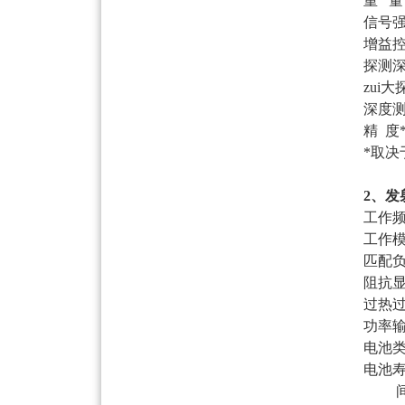
重
量
信号
增益
探测深
zui
深度
精
度
*
取决
2
、发
工作
工作
匹配
阻抗
过热
功率
电池
电池