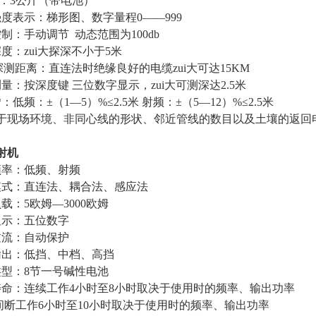
：
3
公斤（带电池）
强度表示：梯形图、数字量程
0
——
999
控制：手动调节
动态范围为
100db
度：zui大探深不小于
5
米
大探测距离：直连法时绝缘良好的电缆zui大可达
15KM
测量：按深度键
三位数字显示，zui大可测深达
2.5
米
*
：低频：±（
1
—
5
）
%
≤
2.5
米
射频：±（
5
—
12
）
%
≤
2.5
米
于现场环境、非同心线的形状、邻近管线的数目以及土壤的返回
射机
频率：低频、射频
模式：直连法、耦合法、感应法
负载：
5
欧姆—
3000
欧姆
显示：五位数字
过流：自动保护
输出：低挡、中档、高挡
类型：
8
节一号碱性电池
寿命：连续工作
4
小时至
8
小时取决于使用时的频率、输出功率
间断工作
6
小时至
10
小时取决于使用时的频率、输出功率