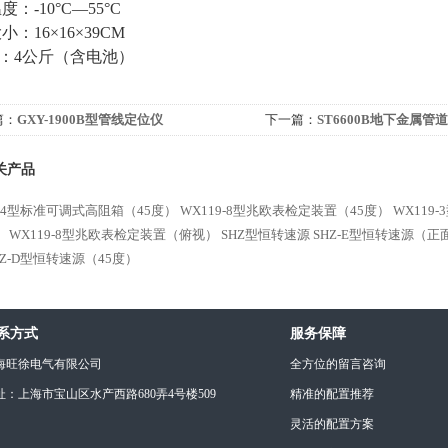
温度：
-10
°
C
—
55
°
C
大小：
16
×
16
×
39CM
：
4
公斤（含电池）
篇：
GXY-1900B型管线定位仪
下一篇：
ST6600B地下金属管
关产品
9-4型标准可调式高阻箱（45度）
WX119-8型兆欧表检定装置（45度）
WX119
）
WX119-8型兆欧表检定装置（俯视）
SHZ型恒转速源
SHZ-E型恒转速源（正
HZ-D型恒转速源（45度）
系方式
服务保障
海旺徐电气有限公司
全方位的留言咨询
址：上海市宝山区水产西路680弄4号楼509
精准的配置推荐
灵活的配置方案