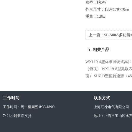
功率：约6W
外形尺寸：180×170×70㎜
重量：1.8㎏
上一篇：
SL-580A多
相关产品
WX119-4型标准可调式高
（俯视）
WX119-8型兆
面）
SHZ-D型恒转速源（4
工作时间
联系方式
工作时间：周一至周五 8:30-18:00
上海旺徐电气有限公司
7×24小时售后支持
地址：上海市宝山区水产西