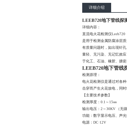
详细介绍
LEEB720地下管线探
详细内容：
直流电火花检测仪Leeb72
是用于检测金属防腐涂层质
有质量问题时，如出现针孔
量轻、无污染、无记忆效应
于化工、石油、橡胶、搪瓷
LEEB720地下管线
检测原理：
电火花检测仪是通过对各种
击穿而产生火花放电，同时
【主要技术参数】
检测厚度：0.1～15㎜
输出电压：2～30KV （无
功能：数字显示电压、声光
电源：DC·12V