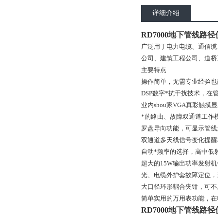
详细介绍
RD7000地下管线路径
广泛用于电力电缆、通信缆
公司、建筑工程公司、道桥
主要特点
操作简单，无需专业经验也
DSP
数字*抗干扰技术，在
业内shou家
VGA
真彩触摸显
*的路由、故障双通道工作
罗盘导向功能，可显示管线
双通道多天线信号变化提醒
自动*频率的选择，高中低
超大的
15W
输出功率发射机
光、电缆外护套故障定位，
大口径环形耦合夹钳，可不
简单实用的万用表功能，在
RD7000地下管线路径