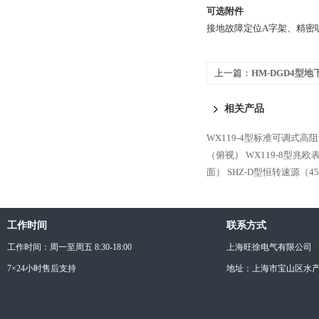
可选附件
接地故障定位
A
字架、精密
上一篇：
HM-DGD4型
相关产品
WX119-4型标准可调式高
（俯视）
WX119-8型兆
面）
SHZ-D型恒转速源（4
工作时间
联系方式
工作时间：周一至周五 8:30-18:00
上海旺徐电气有限公司
7×24小时售后支持
地址：上海市宝山区水产西