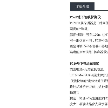
详细介绍
P520地下管线探测仪
P520 金属探测器是一
深度的*选择。
深度*探测--可在1.20m
和一般仪器不同，P520不
稳定可靠P520不需要不停
清晰的声音信号--扬声器
P520地下管线探测仪
内置电池--无需置换电池。
331/2 Model B 混凝土
便捷快速地*定位钢筋位置
设计标准符合 IP65，这
快速*:
快速、简便&*定位钢筋排布
宽大、易读液晶背光显示屏