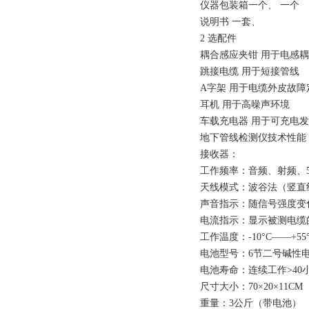
仪器包装箱一个、 一个
说明书 一套、
2 选配件
耦合感应夹钳 用于电感
跳接电缆 用于短接管线
A字架 用于电缆外皮故障
耳机 用于高噪声环境
车载充电器 用于可充电
地下管线检测仪技术性能
接收器：
工作频率：音频、射频、
天线模式：波谷法（竖直
声音指示：随信号强度变
电流指示：显示被测电缆的
工作温度：-10°C——+55
电池型号：6节二号碱性
电池寿命：连续工作>40小
尺寸大小：70×20×11CM
重量：3公斤（带电池）