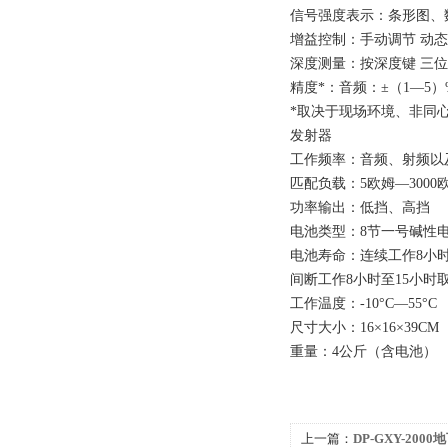
信号强度表示：条形图、数
增益控制：手动调节 动态范
深度测量：按深度键 三位数
精度*：音频：±（1—5）%≤
*取决于现场环境、非同
发射器
工作频率：音频、射频以
匹配负载：5欧姆—3000
功率输出：低挡、高挡
电池类型：8节一号碱性
电池寿命：连续工作8小
间断工作8小时至15小
工作温度：-10°C—55°C
尺寸大小：16×16×39CM
重量：4公斤（含电池）
上一篇：
DP-GXY-200