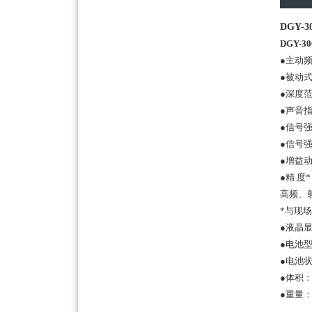
DGY-
DGY-
●主动
●被动式
●深度范
●声音
●信号
●信号强
●增益动
●精 度
高频、射
*与现
●液晶
●电池
●电池
●体积：7
●重量：