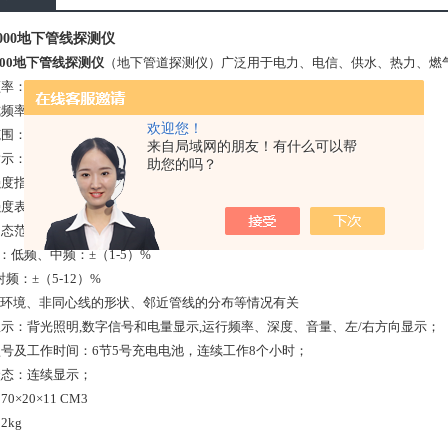
3000地下管线探测仪
3000地下管线探测仪
（地下管道探测仪）广泛用于电力、电信、供水、热力、燃
频率：低频、中频、高频、射频；深度及带左/右方向指示；
频率：50～60Hz；不带深度及左/右方向显示；
欢迎您！
围：0～6M；
来自局域网的朋友！有什么可以帮
指示：随信号强度变化的调频音调；
助您的吗？
强度指示：液晶显示，声音提示；
度表示: 条形图、数字量程0-999
态范围：100db
*：低频、中频：±（1-5）%
频：±（5-12）%
场环境、非同心线的形状、邻近管线的分布等情况有关
显示：背光照明,数字信号和电量显示,运行频率、深度、音量、左/右方向显示；
型号及工作时间：6节5号充电电池，连续工作8个小时；
状态：连续显示；
0×20×11 CM3
2kg