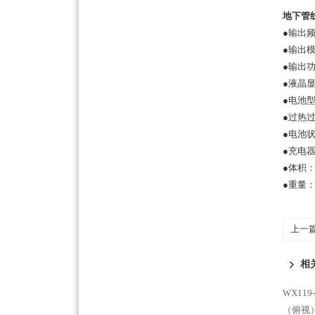
地下管
●输出
●输出
●输出功
●液晶
●电池
●过热
●电池
●充电器
●体积：1
●重量：3
上一
相
WX11
（俯视