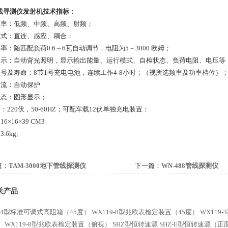
线寻测仪发射机技术指标：
频率：低频、中频、高频、射频；
模式：直连、感应、耦合；
率：随匹配负荷0.6～6瓦自动调节，电阻为5－3000 欧姆；
显示：自动背光照明，显示输出能量、运行模式、自检状态、负荷电阻、电压等
型号及寿命：8节1号充电电池，连续工作4-8小时；（视所选频率及功率档位）
过流：自动保护
状态：图形显示；
：220伏，50-60HZ；可配车载12伏单独充电装置；
6×16×39 CM3
.6kg;
篇：
TAM-3000地下管线探测仪
下一篇：
WN-488管线探测仪
关产品
9-4型标准可调式高阻箱（45度）
WX119-8型兆欧表检定装置（45度）
WX119
）
WX119-8型兆欧表检定装置（俯视）
SHZ型恒转速源
SHZ-E型恒转速源（正