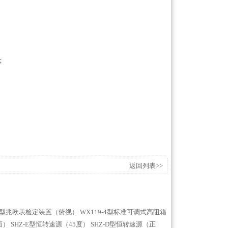
；
；
返回列表>>
-3型兆欧表检定装置（俯视）
WX119-4型标准可调式高阻箱
面）
SHZ-E型恒转速源（45度）
SHZ-D型恒转速源（正