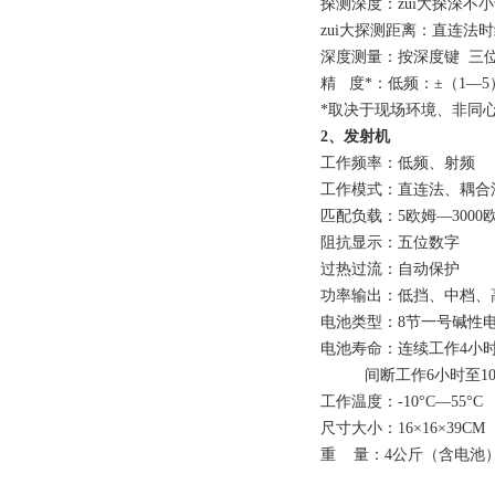
探测深度：zui大探深不小
zui大探测距离：直连法时
深度测量：按深度键 三位数
精 度*：低频：±（1—5）
*取决于现场环境、非同
2、发射机
工作频率：低频、射频
工作模式：直连法、耦合
匹配负载：5欧姆—3000
阻抗显示：五位数字
过热过流：自动保护
功率输出：低挡、中档、
电池类型：8节一号碱性
电池寿命：连续工作4小
间断工作6小时至10
工作温度：-10°C—55°C
尺寸大小：16×16×39CM
重 量：4公斤（含电池