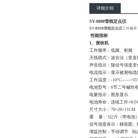
详细介绍
SY-8008管线定点仪
SY-8008管线定点仪
工作频率
性能
指标
1、接收机
工作频率：低频、射频
天线模式：波谷法（竖直
声音指示：随信号强度变
电流指示：显示被测电缆的
工作温度：-10°C——+55
电池型号：6节二号碱性
电量指示：图形显示
电池寿命：连续工作>8小
尺寸大小：70×20×11CM
重 量：3公斤（带电池
信号强度表示：梯形图、数
增益控制：手动调节 动态范