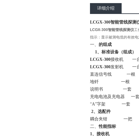
详细介绍
LCGX-300智能管线探测
LCGX-300智能管线探测仪
工
指示：显示被测电缆的有效电
一、
的组成
1、标准设备（组成）
LCGX-300
接收机 一
LCGX-300
发射机 一
直连信号线 一根
地钎 一根
说明书 一套
充电电池及充电器 一
“A”字架 一套
2、选配件
耦合夹钳 一把
二、
性能
指标
1、接收机