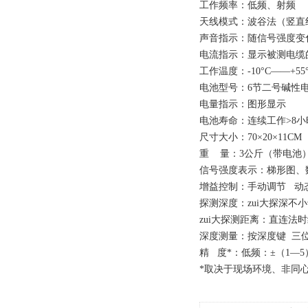
工作频率：低频、射频
天线模式：波谷法（竖直
声音指示：随信号强度变
电流指示：显示被测电缆的
工作温度：-10°C——+55
电池型号：6节二号碱性
电量指示：图形显示
电池寿命：连续工作>8小
尺寸大小：70×20×11CM
重 量：3公斤（带电池
信号强度表示：梯形图、数
增益控制：手动调节 动态范
探测深度：zui大探深不小
zui大探测距离：直连法时
深度测量：按深度键 三位数
精 度*：低频：±（1—5）
*取决于现场环境、非同