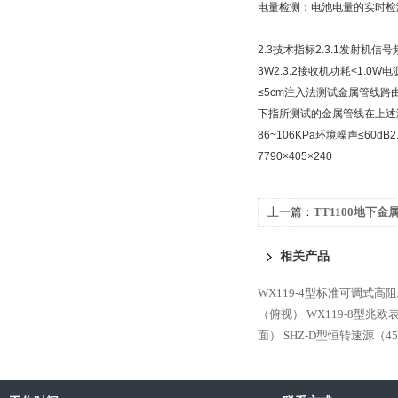
电量检测：电池电量的实时检
2.3技术指标2.3.1发射机信
3W2.3.2接收机功耗<1.0
≤5cm注入法测试金属管线路
下指所测试的金属管线在上述测量
86~106KPa环境噪声≤60d
7790×405×240
上一篇：
TT1100地下金
相关产品
WX119-4型标准可调式高
（俯视）
WX119-8型兆
面）
SHZ-D型恒转速源（4