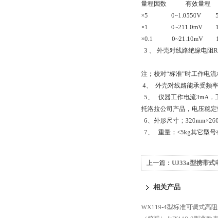
量程因数 有效量
×5 0~1.0550V 50μ
×1 0~211.0mV 10
×0.1 0~21.10mV 1μ
3 、 外壳对线路绝缘电阻RJ>
注；校对“标准”时工作电流
4、 外壳对线路能承受频率
5、 仪器工作电流3mA，
托洛拉公司产品，电压稳定性5
6、外形尺寸；320mm×260
7、 重量；<5kg其它型号有：U
上一篇：
UJ33a型携带
相关产品
WX119-4型标准可调式高