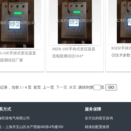
KSDZ手
JHZR-10E手持式变压器直
ZR-10E手持式变压器直
仪技术参数
流电阻测试仪10A*
电阻测试仪厂家
条记录，当前 1 / 4 页 首页 上一页
下一页
末页
跳转到第
页
系方式
服务保障
海旺徐电气有限公司
全方位的留言咨询
址：上海市宝山区水产西路680弄4号楼509
精准的配置推荐