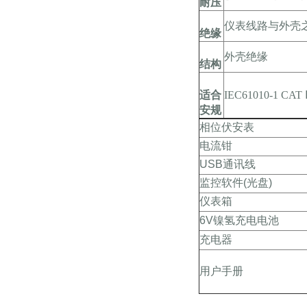
耐压
仪表线路与外壳之
绝缘
外壳绝缘
结构
适合
IEC61010-1 CA
安规
相位伏安表
电流钳
USB通讯线
监控软件(光盘)
仪表箱
6V镍氢充电电池
充电器
用户手册