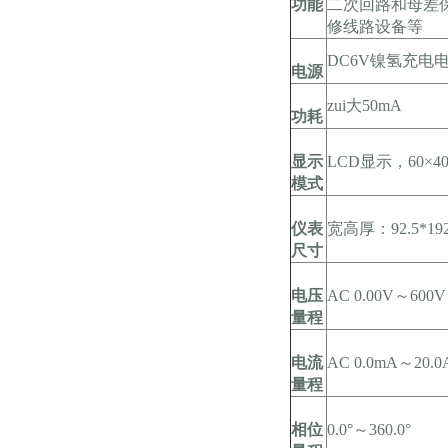
功能
二次回路和母差
修线路设备等
DC6V镍氢充电
电源
zui大50mA
功耗
显示
LCD显示，60×4
模式
仪表
宽高厚：92.5*19
尺寸
电压
AC 0.00V～600V
量程
电流
AC 0.0mA～20.0
量程
相位
0.0°～360.0°