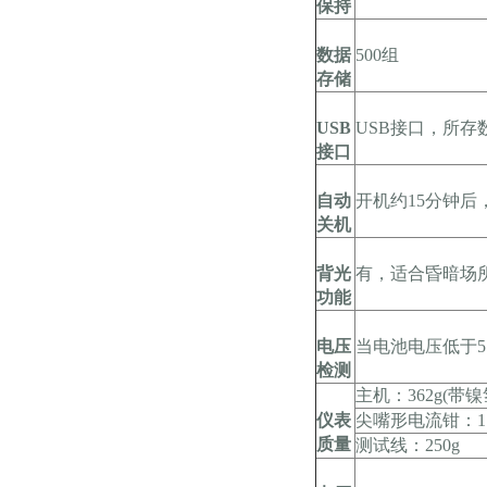
保持
数据
500组
存储
USB
USB接口，所
接口
自动
开机约15分钟
关机
背光
有，适合昏暗场
功能
电压
当电池电压低于5
检测
主机：362g(带
仪表
尖嘴形电流钳：17
质量
测试线：250g