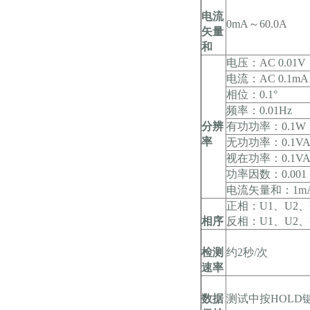
电流
0mA～60.0A
矢量
和
电压：AC 0.01V
电流：AC 0.1mA
相位：0.1°
频率：0.01Hz
分辨
有功功率：0.1W
率
无功功率：0.1VA
视在功率：0.1V
功率因数：0.001
电流矢量和：1m
正相：U1、U2、
相序
反相：U1、U2、
检测
约2秒/次
速率
数据
测试中按HOLD