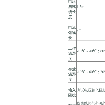
电压
测试
1.5m
线长
度
电流
2m
钳线
长
工作
-10℃～40℃；8
温湿
度
存放
-10℃～60℃；7
温湿
度
输入
测试电压输入阻抗
阻抗
仪表线路与外壳间耐