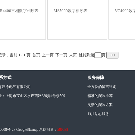
CR4400三相数字相序表
MS5900数字相序表
VC4000
惠
条记录，当前 1 / 1 页 首页 上一页 下一页 末页 跳转到第
页
系方式
服务保障
海旺徐电气有限公司
全方位的留言咨询
址：上海市宝山区水产西路680弄4号楼509
精准的配置推荐
灵活的配置方案
1对1贴心服务
6008号-27
GoogleSitemap
总访问量：
500538