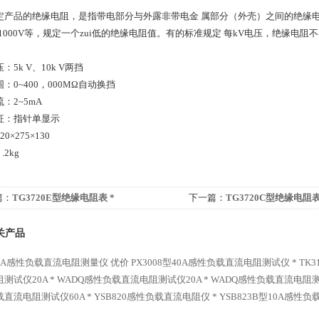
定产品的绝缘电阻，是指带电部分与外露非带电金 属部分（外壳）之间的绝缘电阻
、1000V等，规定一个zui低的绝缘电阻值。有的标准规定 每kV电压，绝缘电阻
：5k V、10k V两挡
：0~400，000MΩ自动换挡
：2~5mA
征：指针单显示
0×275×130
.2kg
篇：
TG3720E型绝缘电阻表 *
下一篇：
TG3720C型绝缘电阻表
关产品
-10A感性负载直流电阻测量仪 优价
PX3008型40A感性负载直流电阻测试仪 *
TK
测试仪20A *
WADQ感性负载直流电阻测试仪20A *
WADQ感性负载直流电阻测试
直流电阻测试仪60A *
YSB820感性负载直流电阻仪 *
YSB823B型10A感性