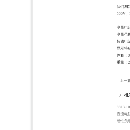
我们测
500V
测量电压
测量范围
短路电流
显示特
体积：32
重量：2 
上一
相
8813
直流电阻
感性负载