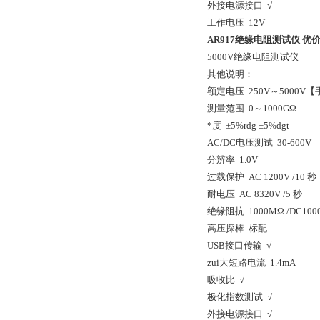
外接电源接口 √
工作电压 12V
AR917绝缘电阻测试仪 优
5000V绝缘电阻测试仪
其他说明：
额定电压 250V～5000V
测量范围 0～1000GΩ
*度 ±5%rdg ±5%dgt
AC/DC电压测试 30-600V
分辨率 1.0V
过载保护 AC 1200V /10 秒
耐电压 AC 8320V /5 秒
绝缘阻抗 1000MΩ /DC100
高压探棒 标配
USB接口传输 √
zui大短路电流 1.4mA
吸收比 √
极化指数测试 √
外接电源接口 √