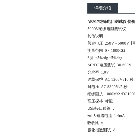
详细介绍
AR917绝缘电阻测试仪 优
5000V绝缘电阻测试仪
其他说明：
额定电压 250V～5000V
测量范围 0～1000GΩ
*度 ±5%rdg ±5%dgt
AC/DC电压测试 30-600V
分辨率 1.0V
过载保护 AC 1200V /10 秒
耐电压 AC 8320V /5 秒
绝缘阻抗 1000MΩ /DC100
高压探棒 标配
USB接口传输 √
zui大短路电流 1.4mA
吸收比 √
极化指数测试 √