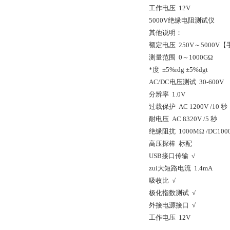
工作电压 12V
5000V绝缘电阻测试仪
其他说明：
额定电压 250V～5000V
测量范围 0～1000GΩ
*度 ±5%rdg ±5%dgt
AC/DC电压测试 30-600V
分辨率 1.0V
过载保护 AC 1200V /10 秒
耐电压 AC 8320V /5 秒
绝缘阻抗 1000MΩ /DC100
高压探棒 标配
USB接口传输 √
zui大短路电流 1.4mA
吸收比 √
极化指数测试 √
外接电源接口 √
工作电压 12V