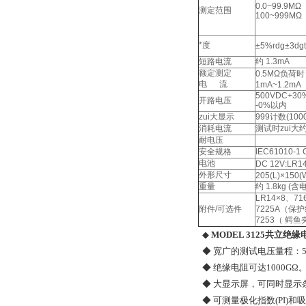
0.0~99.9MΩ
测定范围
100~999MΩ
*度
±5%rdg±3dgt
短路电流
约 1.3mA
额定测定
0.5MΩ负荷时
电 流
1mA~1.2mA
500VDC+30
开路电压
-0%以内
zui大显示
999计数(100
消耗电流
测试时zui大约
耐电压
53
安全规格
IEC61010-1 
电池
DC 12V:LR1
外形尺寸
205(L)×150(
重量
约 1.8kg (含
LR14×8、
附件/可选件
7225A（保
7253（ 鳄
◆
MODEL 3125共立绝
◆ 宽广的测试电压量程：500V
◆ 绝缘电阻可达1000GΩ
◆ 大显示屏，可同时显示
◆ 可测量极化指数(PI)和吸