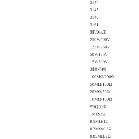
3144
3145
3146
3161
测试电压
250V/500V
125V/250V
50V/125V
15V/500V
测量范围
100MΩ/200Ω
50MΩ/100Ω
20MΩ/50Ω
10MΩ/100Ω
中刻度值
1MΩ/2Ω
0.5MΩ/1Ω
0.2MΩ/0.5Ω
0.05MΩ/2Ω