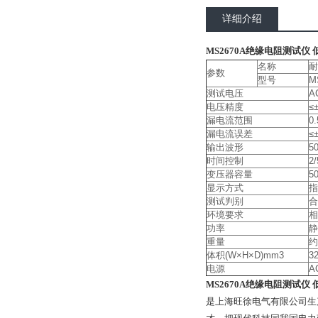
详细介绍
MS2670A绝缘电阻测试仪 
名称
耐
参数
型号
M
测试电压
A
电压精度
≤
漏电流范围
0.
漏电流误差
≤
输出波形
5
时间控制
2
变压器容量
5
显示方式
指
测试判别
合
环境要求
相
功率
静
重量
约
体积(W×H×D)mm3
3
电源
A
MS2670A绝缘电阻测试仪 
是上海旺徐电气有限公司生