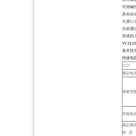
可用碱
具有自
大屏LC
仪表通
简便的
VC31
基本技术
绝缘电
3123
额定电
测量范
开路电
额定测
电 流