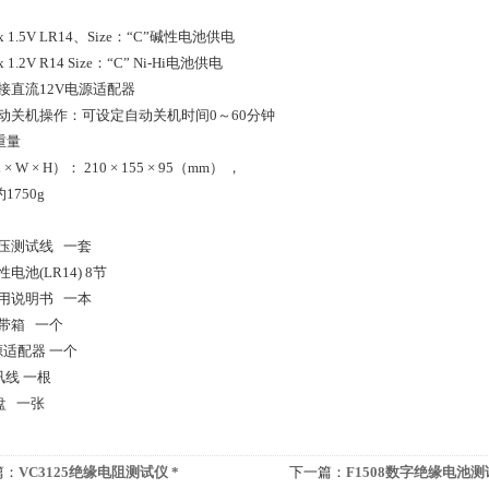
1.5V LR14、Size：“C”碱性电池供电
.2V R14 Size：“C” Ni-Hi电池供电
流12V电源适配器
机操作：可设定自动关机时间0～60分钟
重量
 W × H）： 210 × 155 × 95（mm） ，
1750g
测试线 一套
(LR14) 8节
说明书 一本
箱 一个
源适配器 一个
讯线 一根
盘 一张
篇：
VC3125绝缘电阻测试仪 *
下一篇：
F1508数字绝缘电池测