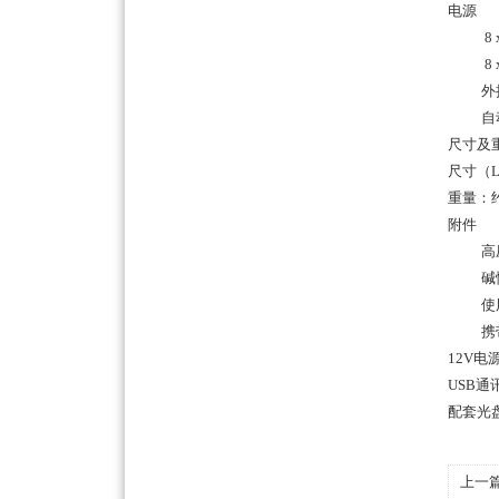
电源
8 x 
8 x 1
外接直
自动关
尺寸及
尺寸（L ×
重量：约
附件
高压
碱性电池
使用
携带
12V电
USB通
配套光
上一