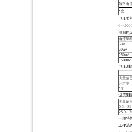
短路电
*度
电压监
0～500
泄漏电
电流量
5uA
50uA
250uA
1500uA
电压测
测量范
分辨率
*度
温度测
测量范
0.0～25
25.0～7
一般特
工作温