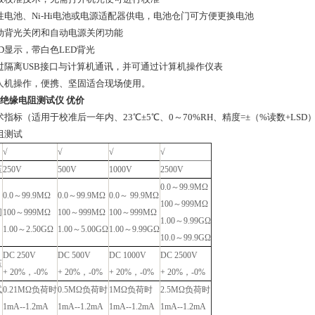
性电池、Ni-Hi电池或电源适配器供电，电池仓门可方便更换电池
动背光关闭和自动电源关闭功能
D显示，带白色LED背光
过隔离USB接口与计算机通讯，并可通过计算机操作仪表
人机操作，便携、坚固适合现场使用。
23绝缘电阻测试仪 优价
指标（适用于校准后一年内、23℃±5℃、0～70%RH、精度=±（%读数+LSD
阻测试
√
√
√
√
压
250V
500V
1000V
2500V
0.0～99.9MΩ
0.0～99.9MΩ
0.0～99.9MΩ
0.0～ 99.9MΩ
100～999MΩ
围
100～999MΩ
100～999MΩ
100～999MΩ
1.00～9.99GΩ
1.00～2.50GΩ
1.00～5.00GΩ
1.00～9.99GΩ
10.0～99.9GΩ
DC 250V
DC 500V
DC 1000V
DC 2500V
压
+ 20%，-0%
+ 20%，-0%
+ 20%，-0%
+ 20%，-0%
试
0.21MΩ负荷时
0.5MΩ负荷时
1MΩ负荷时
2.5MΩ负荷时
1mA--1.2mA
1mA--1.2mA
1mA--1.2mA
1mA--1.2mA