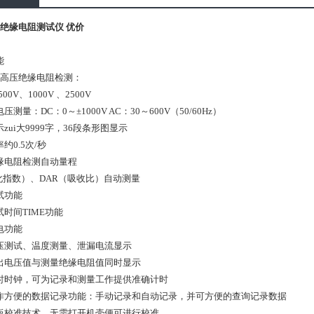
23绝缘电阻测试仪 优价
能
程高压绝缘电阻检测：
500V、1000V 、2500V
压测量：DC：0～±1000V AC：30～600V（50/60Hz）
zui大9999字，36段条形图显示
约0.5次/秒
缘电阻检测自动量程
极化指数）、DAR（吸收比）自动测量
试功能
时间TIME功能
电功能
压测试、温度测量、泄漏电流显示
出电压值与测量绝缘电阻值同时显示
时时钟，可为记录和测量工作提供准确计时
作方便的数据记录功能：手动记录和自动记录，并可方便的查询记录数据
板校准技术，无需打开机壳便可进行校准