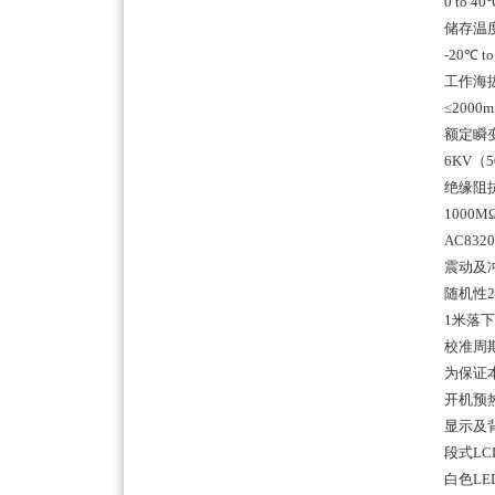
0 to 
储存温
-20℃ t
工作海
≤200
额定瞬
6KV（
绝缘阻
1000
AC832
震动及
随机性2
1米落
校准周
为保证
开机预
显示及
段式LC
白色LE