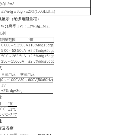
流
约1.3mA
±5%rdg ± 3dgt / ±20%(100GΩ以上)
视显示（绝缘电阻量程）
0V(分辨率 1V)：±2%rdg±3dgt
流测
程
测量范围
*度
0.000～5.250uA
±10%rdg±5dgt
5.00～52.50uA
±2.5%rdg±5dgt
50.0～262.5uA
±2.5%rdg±5dgt
250～1500uA
±2.5%rdg±5dgt
试
直流电压
交流电压
围
0～±1000V
30～600V(50/60Hz)
1V
±2%rdg±3dgt
量
围
*度
.0℃
±1℃
0.0℃
±2.℃
性
度及湿度