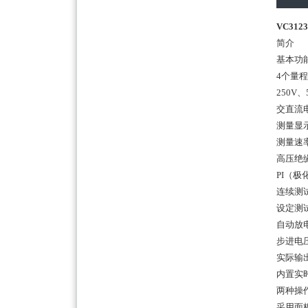
VC31
简介
基本功
4个量
250V、
交直流电
测量显示
测量速率
高压绝
PI（
连续测
设定测试
自动放
步进电
实际输
内置实
两种操
采用面