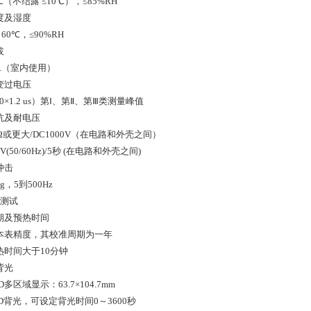
40℃（不结露 ≤10℃），≤85%RH
度及湿度
o 60℃，≤90%RH
拔
0m.（室内使用）
变过电压
50×1.2 us）第Ⅰ、第Ⅱ、第Ⅲ类测量峰值
抗及耐电压
MΩ或更大/DC1000V（在电路和外壳之间）
0V(50/60Hz)/5秒 (在电路和外壳之间)
冲击
g，5到500Hz
下测试
期及预热时间
本表精度，其校准周期为一年
热时间大于10分钟
背光
D多区域显示：63.7×104.7mm
D背光，可设定背光时间0～3600秒